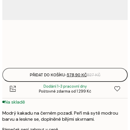
578,
50x70 cm
8
Frame
options
PŘIDAT DO KOŠÍKU
-
578,90 KČ
827 KČ
Dodání 1-3 pracovní dny
Poštovné zdarma od 1 299 Kč
Na skladě
Modrý kakadu na černém pozadí. Peří má sytě modrou
barvu a leskne se, doplněné bílými skvrnami.
Rámeček není zahrnut v ceně.