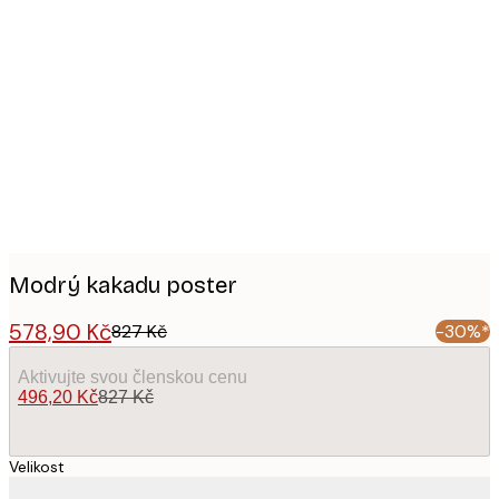
Product
images
Modrý kakadu poster
578,90 Kč
827 Kč
-30%*
Aktivujte svou členskou cenu
496,20 Kč
827 Kč
Velikost