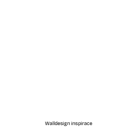
-30%*
Be Alright Plakát
Dramatická palma poster
Od 220,50 Kč
315 Kč
Walldesign inspirace