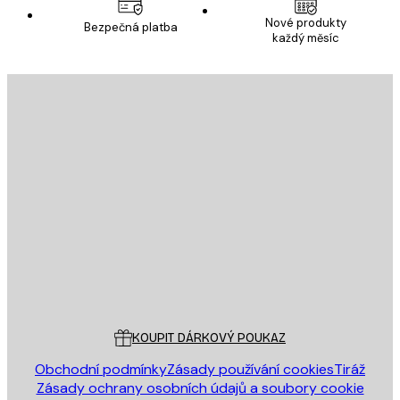
Nové produkty
Bezpečná platba
každý měsíc
E-mail
ODESLAT
Obchod
Poster Store
Zákaznický servis
KOUPIT DÁRKOVÝ POUKAZ
Obchodní podmínky
Zásady používání cookies
Tiráž
Zásady ochrany osobních údajů a soubory cookie