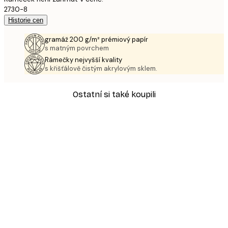
2730-8
Historie cen
gramáž 200 g/m² prémiový papír
s matným povrchem
Rámečky nejvyšší kvality
s křišťálově čistým akrylovým sklem.
Ostatní si také koupili