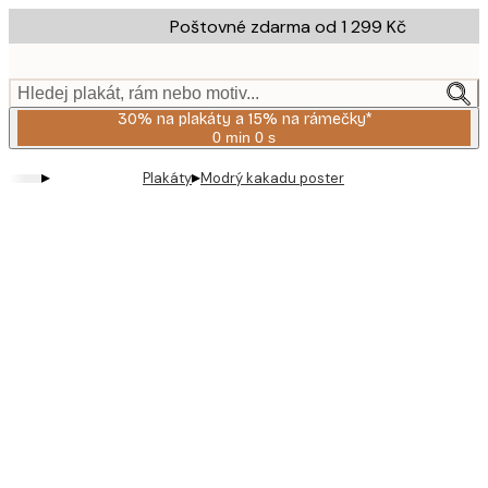
Skip
Poštovné zdarma od 1 299 Kč
to
main
content.
Hledej plakát, rám nebo motiv...
30% na plakáty a 15% na rámečky*
0 min
0 s
Platné
do:
▸
▸
Plakáty
Modrý kakadu poster
2026-
08-
06