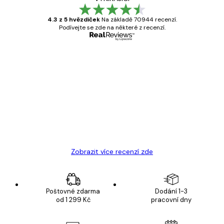
4.3 z 5 hvězdiček
Na základě 70944 recenzí.
Podívejte se zde na některé z recenzí.
Ověřený kupující
Recenze
zákazníků
Velmi kvalitní tisk
19 úno
Hana Š
Zobrazit více recenzí zde
Poštovné zdarma
Dodání 1-3
od 1 299 Kč
pracovní dny