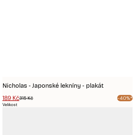
Product
images
Nicholas - Japonské lekníny - plakát
189 Kč
315 Kč
-40%*
Velikost