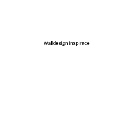
-40%*
Plakát Gin and Tonic
Od 189 Kč
315 Kč
Walldesign inspirace