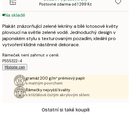
Poštovné zdarma od 1 299 Kč
Na skladě
Plakát znázorňující zelené lekníny a bílé lotosové květy
plovoucí na světle zelené vodě. Jednoduchý design v
japonském stylu s texturovaným pozadím, ideální pro
vytvoření klidné nástěnné dekorace.
Rámeček není zahrnut v ceně.
PS55322-4
Historie cen
gramáž 200 g/m² prémiový papír
s matným povrchem
Rámečky nejvyšší kvality
s křišťálově čistým akrylovým sklem.
Ostatní si také koupili