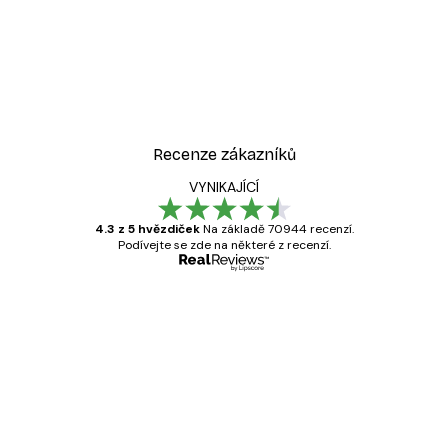
Recenze zákazníků
VYNIKAJÍCÍ
4.3 z 5 hvězdiček
Na základě 70944 recenzí.
Podívejte se zde na některé z recenzí.
Ověřený kupující
Recenze
zákazníků
Velmi kvalitní tisk
19 úno
Hana Š