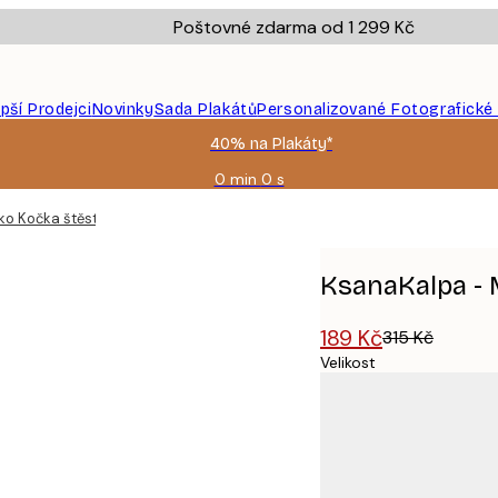
Poštovné zdarma od 1 299 Kč
epší Prodejci
Novinky
Sada Plakátů
Personalizované Fotografické
40% na Plakáty*
0 min
0 s
Platné
do:
o Kočka štěstí Plakát
2026-
08-
09
KsanaKalpa - 
189 Kč
315 Kč
Velikost