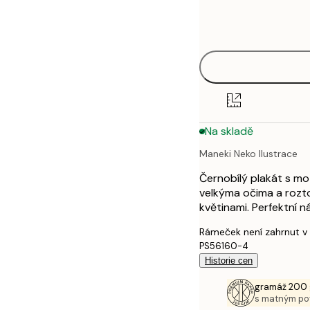
Frame
21x30 cm
options
30x40 cm
40x50 cm
50x70 cm
Na skladě
70x100 cm
Maneki Neko Ilustrace
100x150 cm
Černobílý plakát s mo
velkýma očima a roz
květinami. Perfektní 
Rámeček není zahrnut v
PS56160-4
Historie cen
gramáž 200 
s matným p