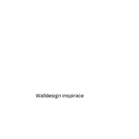
-40%*
Taguchi Tomoki - Tigers Poste
385,20 Kč
642 Kč
Walldesign inspirace