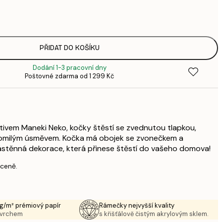
1
3
287,
4
385,
PŘIDAT DO KOŠÍKU
6
Dodání 1-3 pracovní dny
496,
Poštovné zdarma od 1 299 Kč
8
633,
1 0
1 438,
2 3
tivem Maneki Neko, kočky štěstí se zvednutou tlapkou,
tomilým úsměvem. Kočka má obojek se zvonečkem a
nástěnná dekorace, která přinese štěstí do vašeho domova!
 ceně.
g/m² prémiový papír
Rámečky nejvyšší kvality
ovrchem
s křišťálově čistým akrylovým sklem.