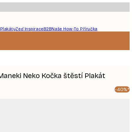
 Plakáty
Zeď Inspirace
B2B
Naše How-To Příručka
Maneki Neko Kočka štěstí Plakát
-40%*