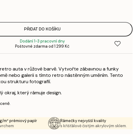
143,
4
248,
8
PŘIDAT DO KOŠÍKU
Dodání 1-3 pracovní dny
Poštovné zdarma od 1 299 Kč
retro auta v růžové barvě. Vytvořte zábavnou a funky
mě nebo galerii s tímto retro nástěnným uměním. Tento
ou strukturu fotografií.
lý okraj, který rámuje design.
 ceně.
g/m² prémiový papír
Rámečky nejvyšší kvality
ovrchem
s křišťálově čistým akrylovým sklem.