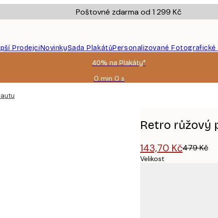
Poštovné zdarma od 1 299 Kč
epší Prodejci
Novinky
Sada Plakátů
Personalizované Fotografické
40% na Plakáty*
0 min
0 s
Platné
do:
 autu
2026-
08-
09
Retro růžový p
143,70 Kč
479 Kč
Velikost