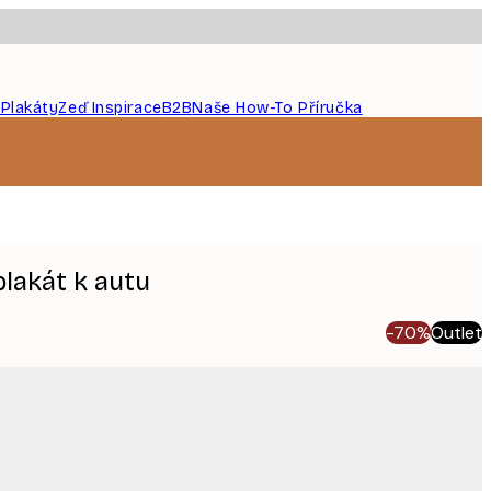
 Plakáty
Zeď Inspirace
B2B
Naše How-To Příručka
lakát k autu
-70%
Outlet