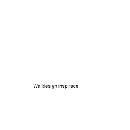
-40%*
Cesta k oceánu Plakát
Od 189 Kč
315 Kč
Walldesign inspirace