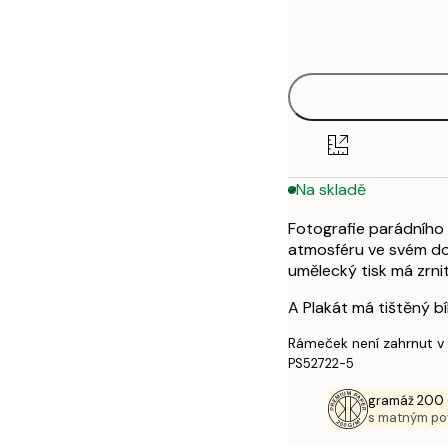
Frame
30x40 cm
options
50x70 cm
Na skladě
Fotografie parádního 
atmosféru ve svém do
umělecký tisk má zrnit
A Plakát má tištěný bí
Rámeček není zahrnut v
PS52722-5
gramáž 200 
s matným p