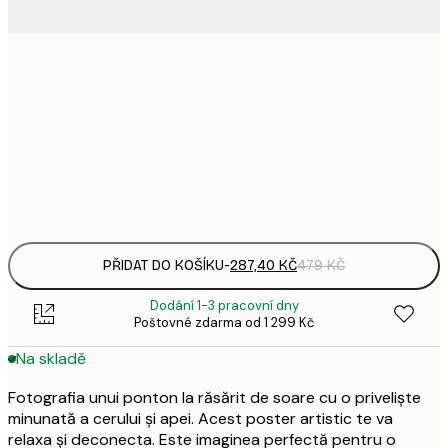
287,
30x40 cm
4
496,
50x70 cm
8
Frame
options
PŘIDAT DO KOŠÍKU
-
287,40 KČ
479 KČ
Dodání 1-3 pracovní dny
Poštovné zdarma od 1 299 Kč
Na skladě
Fotografia unui ponton la răsărit de soare cu o priveliște
minunată a cerului și apei. Acest poster artistic te va
relaxa și deconecta. Este imaginea perfectă pentru o