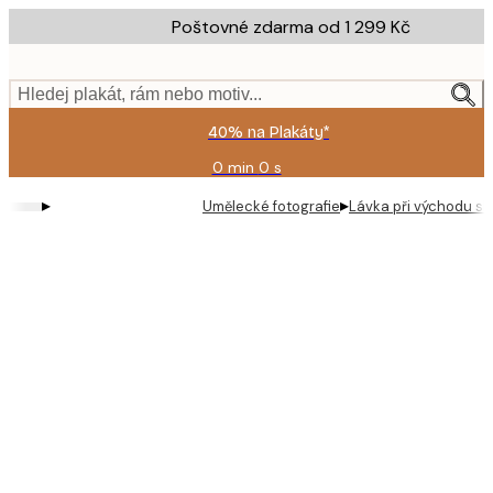
Skip
Poštovné zdarma od 1 299 Kč
to
main
content.
Hledej plakát, rám nebo motiv...
40% na Plakáty*
0 min
0 s
Platné
do:
▸
▸
Umělecké fotografie
Lávka při východu sl
2026-
08-
09