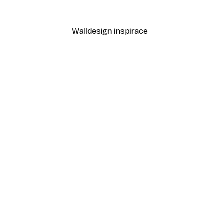
Od 94,50 Kč
315 Kč
Walldesign inspirace