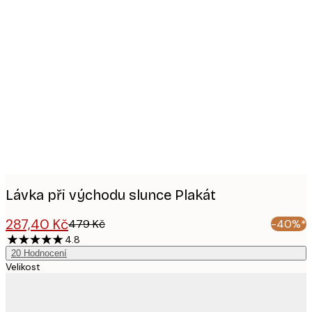
Product
images
Lávka při východu slunce Plakát
287,40 Kč
479 Kč
-40%*
4.8
20
Hodnocení
Velikost