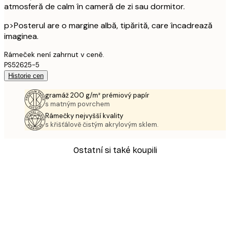
atmosferă de calm în cameră de zi sau dormitor.
p>Posterul are o margine albă, tipărită, care încadrează
imaginea.
Rámeček není zahrnut v ceně.
PS52625-5
Historie cen
gramáž 200 g/m² prémiový papír
s matným povrchem
Rámečky nejvyšší kvality
s křišťálově čistým akrylovým sklem.
Ostatní si také koupili