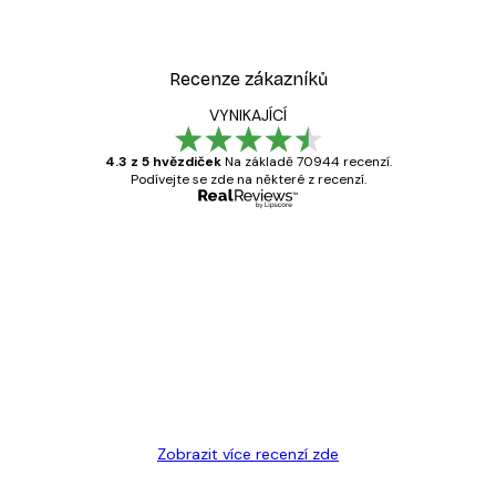
Recenze zákazníků
VYNIKAJÍCÍ
4.3 z 5 hvězdiček
Na základě 70944 recenzí.
Podívejte se zde na některé z recenzí.
Ověřený kupující
Recenze
zákazníků
Velmi kvalitní tisk
19 úno
Hana Š
Zobrazit více recenzí zde