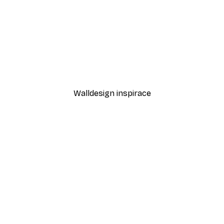
-30%*
o1 Plakát
Vintage motocyklový pla
Od 228,20 Kč
326 Kč
Walldesign inspirace