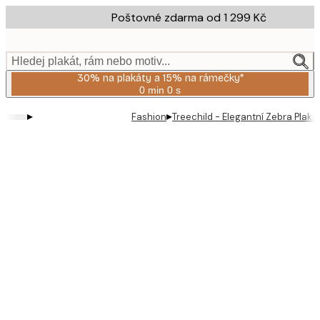
Skip
Poštovné zdarma od 1 299 Kč
to
main
content.
Hledej plakát, rám nebo motiv...
30% na plakáty a 15% na rámečky*
0 min
0 s
Platné
do:
▸
▸
Fashion
Treechild - Elegantní Zebra Plaká
2026-
08-
06