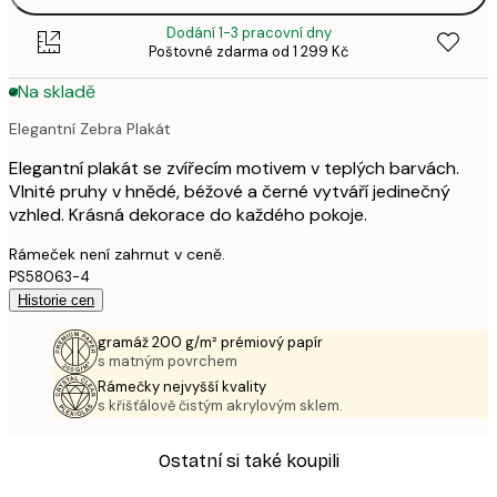
Dodání 1-3 pracovní dny
Poštovné zdarma od 1 299 Kč
Na skladě
Elegantní Zebra Plakát
Elegantní plakát se zvířecím motivem v teplých barvách.
Vlnité pruhy v hnědé, béžové a černé vytváří jedinečný
vzhled. Krásná dekorace do každého pokoje.
Rámeček není zahrnut v ceně.
PS58063-4
Historie cen
gramáž 200 g/m² prémiový papír
s matným povrchem
Rámečky nejvyšší kvality
s křišťálově čistým akrylovým sklem.
Ostatní si také koupili