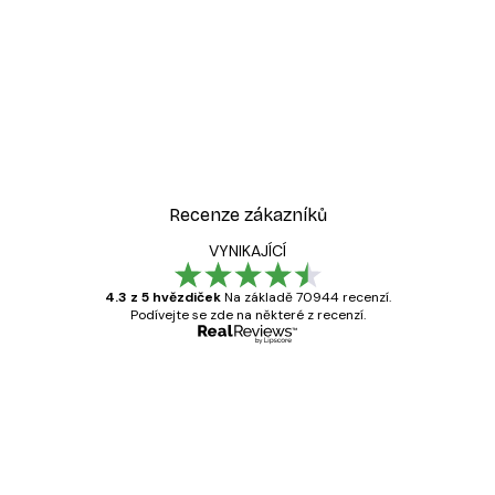
Recenze zákazníků
VYNIKAJÍCÍ
4.3 z 5 hvězdiček
Na základě 70944 recenzí.
Podívejte se zde na některé z recenzí.
Ověřený kupující
Recenze
zákazníků
Velmi kvalitní tisk