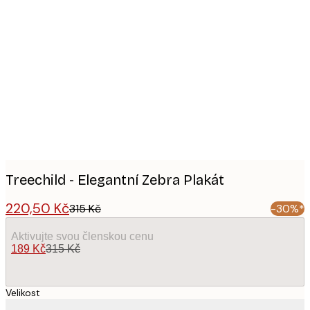
Product
images
Treechild - Elegantní Zebra Plakát
220,50 Kč
315 Kč
-30%*
Aktivujte svou členskou cenu
189 Kč
315 Kč
Velikost