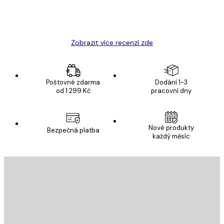
19 úno
Hana Š
Zobrazit více recenzí zde
Poštovné zdarma
Dodání 1-3
od 1 299 Kč
pracovní dny
Nové produkty
Bezpečná platba
každý měsíc
E-mail
ODESLAT