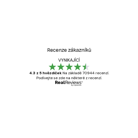
Recenze zákazníků
VYNIKAJÍCÍ
4.3 z 5 hvězdiček
Na základě 70944 recenzí.
Podívejte se zde na některé z recenzí.
Ověřený kupující
Recenze
zákazníků
Velmi kvalitní tisk
19 úno