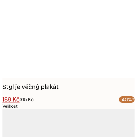
Product
images
Styl je věčný plakát
189 Kč
315 Kč
-40%*
Velikost