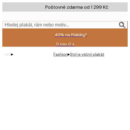
Skip
Poštovné zdarma od 1 299 Kč
to
main
content.
Hledej plakát, rám nebo motiv...
40% na Plakáty*
0 min
0 s
Platné
do:
▸
▸
Fashion
Styl je věčný plakát
2026-
08-
09