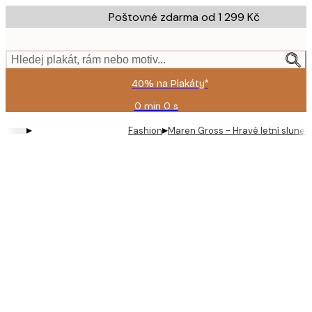
Skip
Poštovné zdarma od 1 299 Kč
to
main
content.
Hledej plakát, rám nebo motiv...
40% na Plakáty*
0 min
0 s
Platné
do:
▸
▸
Fashion
Maren Gross - Hravé letní slunečn
2026-
08-
09