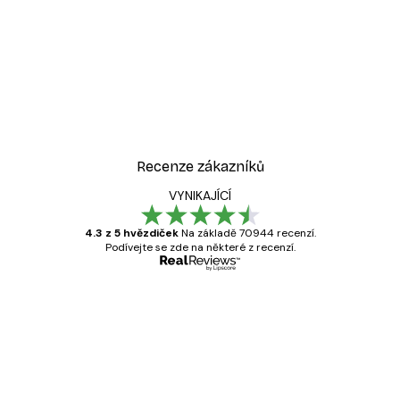
Recenze zákazníků
VYNIKAJÍCÍ
4.3 z 5 hvězdiček
Na základě 70944 recenzí.
Podívejte se zde na některé z recenzí.
Ověřený kupující
Recenze
zákazníků
Velmi kvalitní tisk