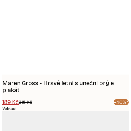
Product
images
Maren Gross - Hravé letní sluneční brýle
plakát
189 Kč
315 Kč
-40%*
Velikost