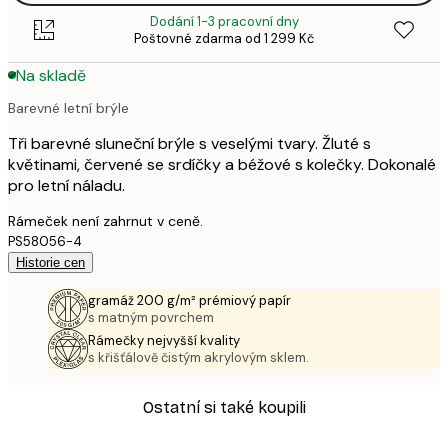
Dodání 1-3 pracovní dny
Poštovné zdarma od 1 299 Kč
Na skladě
Barevné letní brýle
Tři barevné sluneční brýle s veselými tvary. Žluté s
květinami, červené se srdíčky a béžové s kolečky. Dokonalé
pro letní náladu.
Rámeček není zahrnut v ceně.
PS58056-4
Historie cen
gramáž 200 g/m² prémiový papír
s matným povrchem
Rámečky nejvyšší kvality
s křišťálově čistým akrylovým sklem.
Ostatní si také koupili