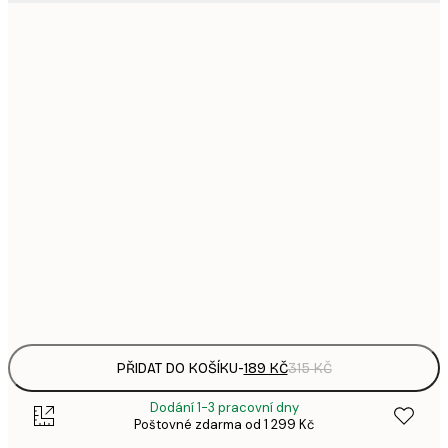
1
21x30 cm
3
287,
30x40 cm
4
496,
50x70 cm
8
633,
70x100 cm
1 0
1 438,
100x150 cm
2 3
Frame
options
PŘIDAT DO KOŠÍKU
-
189 KČ
315 KČ
Dodání 1-3 pracovní dny
Poštovné zdarma od 1 299 Kč