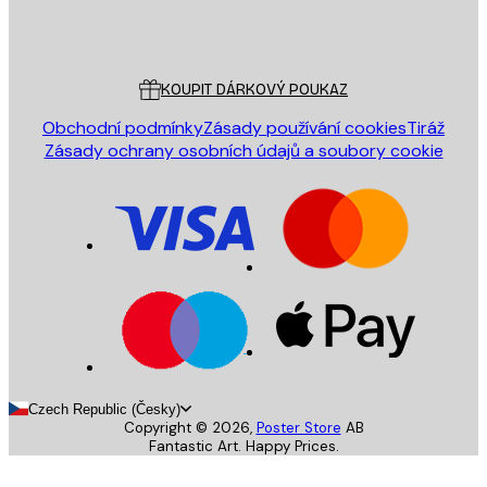
Obchod
Poster Store
Zákaznický servis
KOUPIT DÁRKOVÝ POUKAZ
Obchodní podmínky
Zásady používání cookies
Tiráž
Zásady ochrany osobních údajů a soubory cookie
Czech Republic (Česky)
Copyright ©
2026
,
Poster Store
AB
Fantastic Art. Happy Prices.