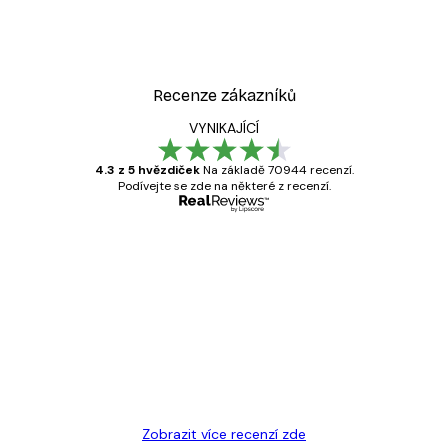
Recenze zákazníků
VYNIKAJÍCÍ
4.3 z 5 hvězdiček
Na základě 70944 recenzí.
Podívejte se zde na některé z recenzí.
Ověřený kupující
Recenze
zákazníků
Velmi kvalitní tisk
19 úno
Hana Š
Zobrazit více recenzí zde