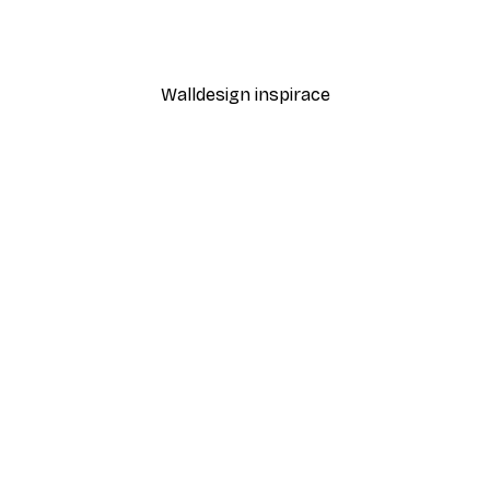
Gucci Fashion plakát
Od 189 Kč
315 Kč
Walldesign inspirace