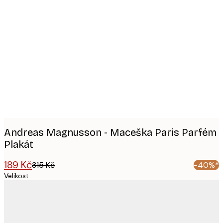
Product
images
Andreas Magnusson - Maceška Paris Parfém
Plakát
189 Kč
315 Kč
-40%*
Velikost