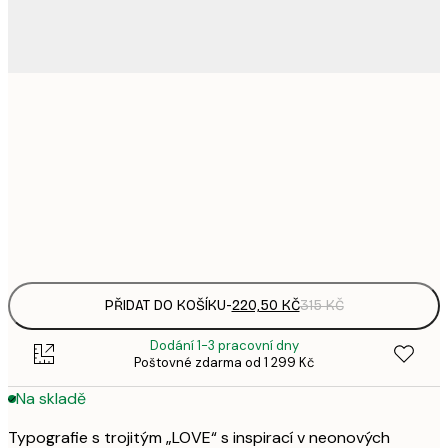
220,
21x30 cm
3
335,
30x40 cm
4
Frame
options
PŘIDAT DO KOŠÍKU
-
220,50 KČ
315 KČ
Dodání 1-3 pracovní dny
Poštovné zdarma od 1 299 Kč
Na skladě
Typografie s trojitým „LOVE“ s inspirací v neonových