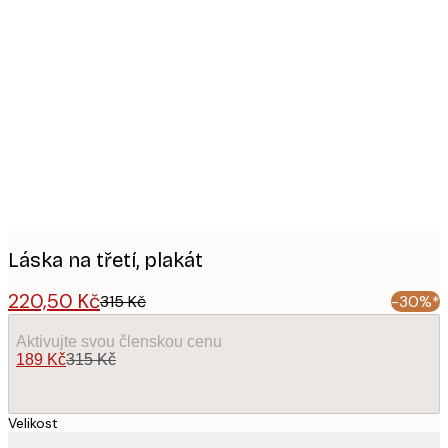
Product
images
Láska na třetí, plakát
220,50 Kč
315 Kč
-30%*
Aktivujte svou členskou cenu
189 Kč
315 Kč
Velikost