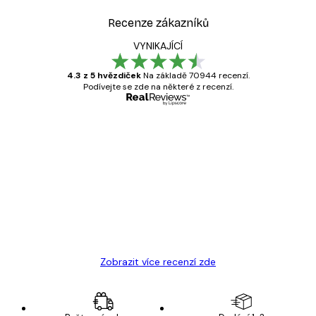
Recenze zákazníků
VYNIKAJÍCÍ
4.3 z 5 hvězdiček
Na základě 70944 recenzí.
Podívejte se zde na některé z recenzí.
Ověřený kupující
Recenze
zákazníků
Velmi kvalitní tisk
19 úno
Hana Š
Zobrazit více recenzí zde