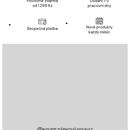
Poštovné zdarma
Dodání 1-3
od 1 299 Kč
pracovní dny
Nové produkty
Bezpečná platba
každý měsíc
E-mail
ODESLAT
Obchod
Poster Store
Zákaznický servis
KOUPIT DÁRKOVÝ POUKAZ