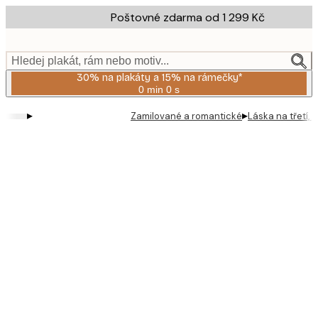
Skip
Poštovné zdarma od 1 299 Kč
to
main
content.
Hledej plakát, rám nebo motiv...
30% na plakáty a 15% na rámečky*
0 min
0 s
Platné
do:
▸
▸
Zamilované a romantické
Láska na třetí, 
2026-
08-
06