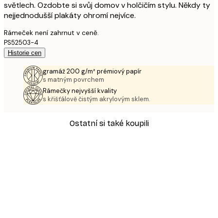
světlech. Ozdobte si svůj domov v holčičím stylu. Někdy ty
nejjednodušší plakáty ohromí nejvíce.
Rámeček není zahrnut v ceně.
PS52503-4
Historie cen
gramáž 200 g/m² prémiový papír
s matným povrchem
Rámečky nejvyšší kvality
s křišťálově čistým akrylovým sklem.
Ostatní si také koupili