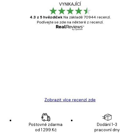
VYNIKAJÍCÍ
4.3 z 5 hvězdiček
Na základě 70944 recenzí.
Podívejte se zde na některé z recenzí.
Ověřený kupující
Recenze
zákazníků
Velmi kvalitní tisk
19 úno
Hana Š
Zobrazit více recenzí zde
Poštovné zdarma
Dodání 1-3
od 1 299 Kč
pracovní dny