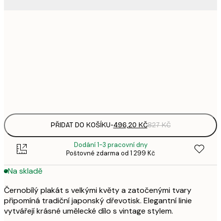
287,
30x40 cm
4
496,
50x70 cm
8
Frame
options
PŘIDAT DO KOŠÍKU
-
496,20 KČ
827 KČ
Dodání 1-3 pracovní dny
Poštovné zdarma od 1 299 Kč
Na skladě
Černobílý plakát s velkými květy a zatočenými tvary
připomíná tradiční japonský dřevotisk. Elegantní linie
vytvářejí krásné umělecké dílo s vintage stylem.