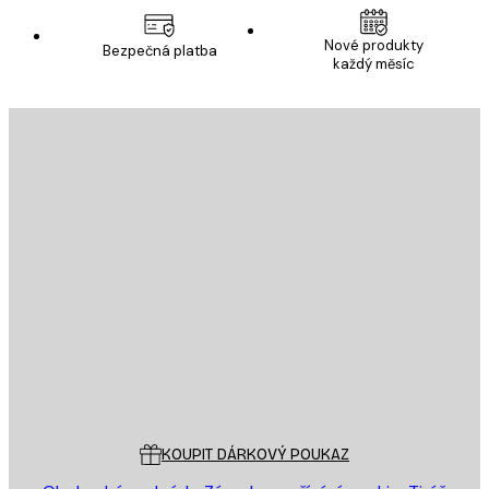
Nové produkty
Bezpečná platba
každý měsíc
E-mail
ODESLAT
Obchod
Poster Store
Zákaznický servis
KOUPIT DÁRKOVÝ POUKAZ