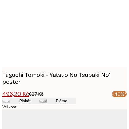
Product
images
Taguchi Tomoki - Yatsuo No Tsubaki No1
poster
496,20 Kč
827 Kč
-40%*
Plakát
Plátno
Velikost