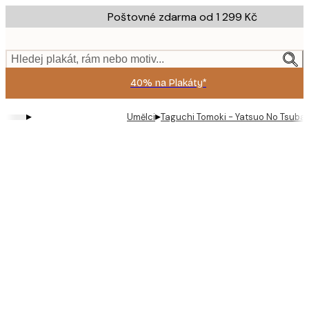
Skip
Poštovné zdarma od 1 299 Kč
to
main
content.
Hledej plakát, rám nebo motiv...
40% na Plakáty*
▸
▸
Umělci
Taguchi Tomoki - Yatsuo No Tsubak