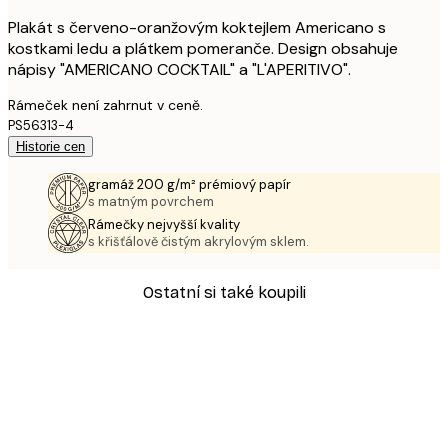
Plakát s červeno-oranžovým koktejlem Americano s
kostkami ledu a plátkem pomeranče. Design obsahuje
nápisy "AMERICANO COCKTAIL" a "L'APERITIVO".
Rámeček není zahrnut v ceně.
PS56313-4
Historie cen
gramáž 200 g/m² prémiový papír
s matným povrchem
Rámečky nejvyšší kvality
s křišťálově čistým akrylovým sklem.
Ostatní si také koupili