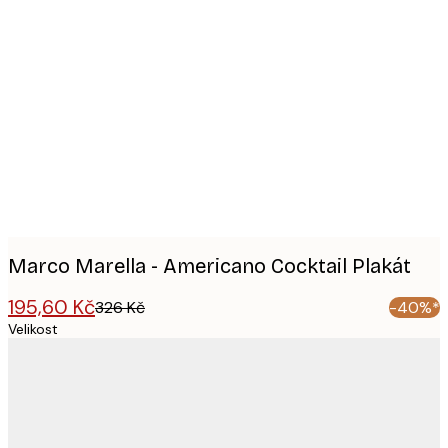
Product
images
Marco Marella - Americano Cocktail Plakát
195,60 Kč
326 Kč
-40%*
Velikost