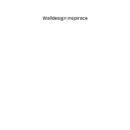
Od 143,70 Kč
479 Kč
Walldesign inspirace