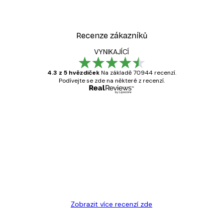
Recenze zákazníků
VYNIKAJÍCÍ
4.3 z 5 hvězdiček
Na základě 70944 recenzí.
Podívejte se zde na některé z recenzí.
Ověřený kupující
Recenze
zákazníků
Velmi kvalitní tisk
19 úno
Hana Š
Zobrazit více recenzí zde