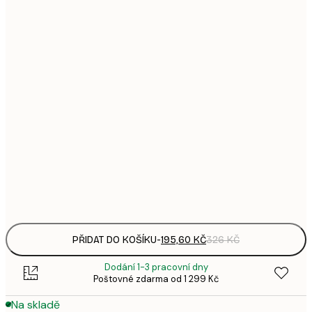
195,
21x30 cm
3
287,
30x40 cm
4
5
50x70 cm
9
757,
70x100 cm
1 2
1 438,
100x150 cm
2 3
Frame
options
PŘIDAT DO KOŠÍKU
-
195,60 KČ
326 KČ
Dodání 1-3 pracovní dny
Poštovné zdarma od 1 299 Kč
Na skladě