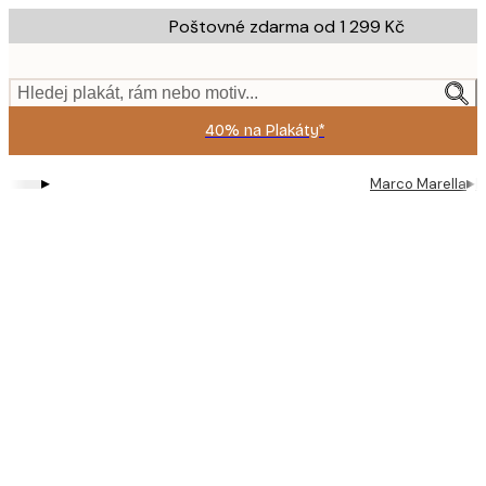
Skip
Poštovné zdarma od 1 299 Kč
to
main
content.
Hledej plakát, rám nebo motiv...
40% na Plakáty*
▸
▸
Marco Marella
M