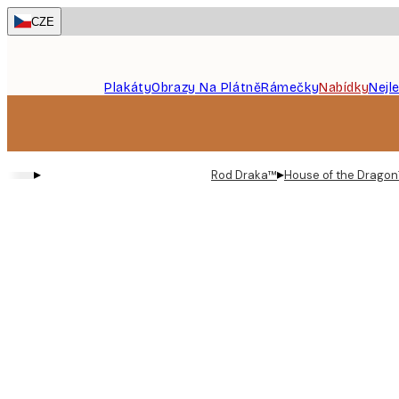
Skip
CZE
to
main
content.
Plakáty
Obrazy Na Plátně
Rámečky
Nabídky
Nejl
▸
▸
Rod Draka™
House of the Dragon