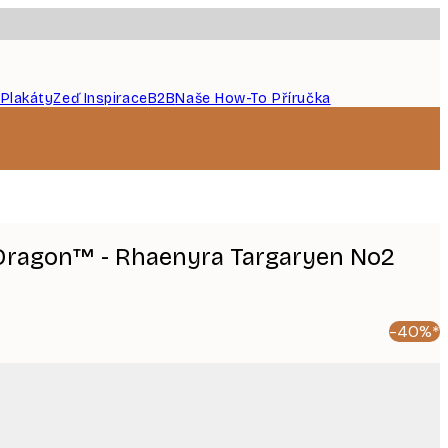
 Plakáty
Zeď Inspirace
B2B
Naše How-To Příručka
 Dragon™ - Rhaenyra Targaryen No2
-40%*