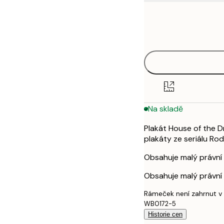
Frame
30x40 cm
options
50x70 cm
Na skladě
Plakát House of the D
plakáty ze seriálu Ro
Obsahuje malý právní 
Obsahuje malý právní 
Rámeček není zahrnut v
WB0172-5
Historie cen