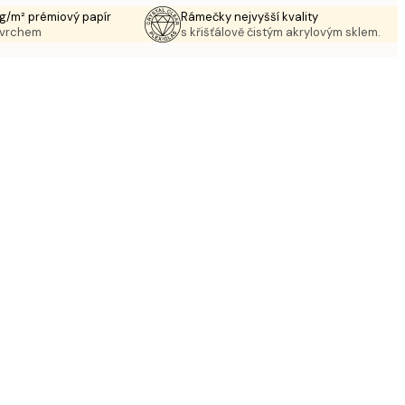
g/m² prémiový papír
Rámečky nejvyšší kvality
ovrchem
s křišťálově čistým akrylovým sklem.