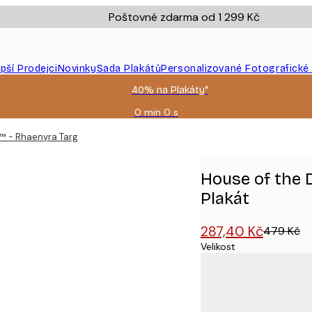
Poštovné zdarma od 1 299 Kč
epší Prodejci
Novinky
Sada Plakátů
Personalizované Fotografické
40% na Plakáty*
0 min
0 s
Platné
do:
™ - Rhaenyra Targaryen No2 Plakát
2026-
08-
09
House of the
Plakát
287,40 Kč
479 Kč
Velikost