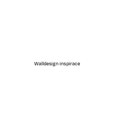
-40%*
Luční okamžik Plakát
Od 189 Kč
315 Kč
Walldesign inspirace