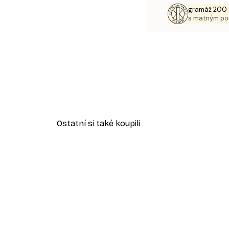
gramáž 200 
s matným p
Ostatní si také koupili