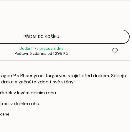
287,
4
5
9
PŘIDAT DO KOŠÍKU
Dodání 1-3 pracovní dny
Poštovné zdarma od 1 299 Kč
ragon™ s Rhaenyrou Targaryen stojící před drakem. Sbírejte
d draka a začněte zdobit své stěny!
řádek v levém dolním rohu.
text v dolním rohu.
 ceně.