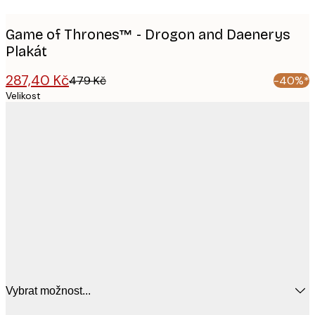
Game of Thrones™ - Drogon and Daenerys
Plakát
287,40 Kč
479 Kč
-40%*
Velikost
Vybrat možnost...