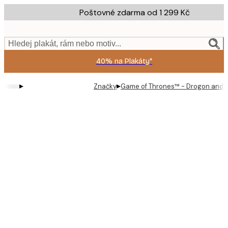
Skip
Poštovné zdarma od 1 299 Kč
to
main
content.
Hledej plakát, rám nebo motiv...
40% na Plakáty*
▸
▸
Značky
Game of Thrones™ - Drogon and D
Product
images