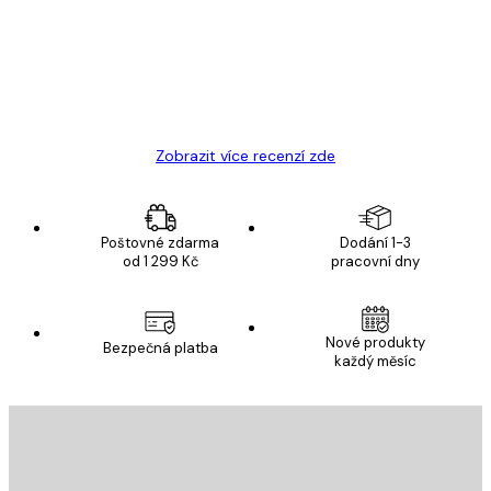
Velmi kvalitní tisk
19 úno
Hana Š
Zobrazit více recenzí zde
Poštovné zdarma
Dodání 1-3
od 1 299 Kč
pracovní dny
Nové produkty
Bezpečná platba
každý měsíc