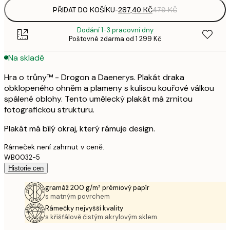
PŘIDAT DO KOŠÍKU
-
287,40 KČ
479 KČ
Dodání 1-3 pracovní dny
Poštovné zdarma od 1 299 Kč
Na skladě
Hra o trůny™ - Drogon a Daenerys. Plakát draka
obklopeného ohněm a plameny s kulisou kouřové válkou
spálené oblohy. Tento umělecký plakát má zrnitou
fotografickou strukturu.
Plakát má bílý okraj, který rámuje design.
Rámeček není zahrnut v ceně.
WB0032-5
Historie cen
gramáž 200 g/m² prémiový papír
s matným povrchem
Rámečky nejvyšší kvality
s křišťálově čistým akrylovým sklem.