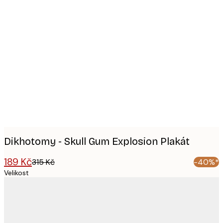
Product
images
Dikhotomy - Skull Gum Explosion Plakát
189 Kč
315 Kč
-40%*
Velikost