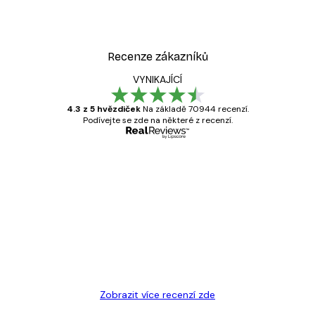
Od 189 Kč
315 Kč
Recenze zákazníků
VYNIKAJÍCÍ
4.3 z 5 hvězdiček
Na základě 70944 recenzí.
Podívejte se zde na některé z recenzí.
Ověřený kupující
Recenze
zákazníků
Velmi kvalitní tisk
19 úno
Hana Š
Zobrazit více recenzí zde