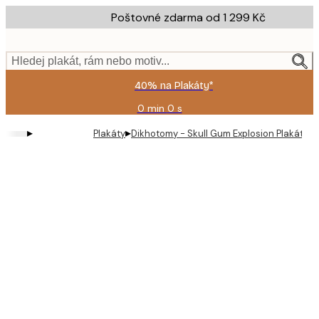
Skip
Poštovné zdarma od 1 299 Kč
to
main
content.
Hledej plakát, rám nebo motiv...
40% na Plakáty*
0 min
0 s
Platné
do:
▸
▸
Plakáty
Dikhotomy - Skull Gum Explosion Plakát
2026-
08-
09