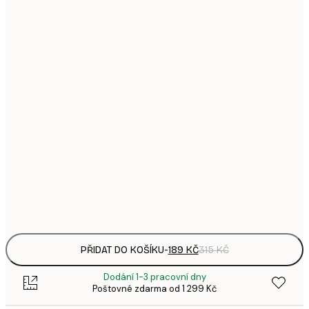
1
21x30 cm
3
287,
30x40 cm
4
385,
40x50 cm
6
496,
50x70 cm
8
633,
70x100 cm
1 0
Frame
options
PŘIDAT DO KOŠÍKU
-
189 KČ
315 KČ
Dodání 1-3 pracovní dny
Poštovné zdarma od 1 299 Kč