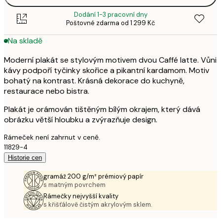
Dodání 1-3 pracovní dny
Poštovné zdarma od 1 299 Kč
Na skladě
Moderní plakát se stylovým motivem dvou Caffé latte. Vůni
kávy podpoří tyčinky skořice a pikantní kardamom. Motiv
bohatý na kontrast. Krásná dekorace do kuchyně,
restaurace nebo bistra.
Plakát je orámován tištěným bílým okrajem, který dává
obrázku větší hloubku a zvýrazňuje design.
Rámeček není zahrnut v ceně.
11829-4
Historie cen
gramáž 200 g/m² prémiový papír
s matným povrchem
Rámečky nejvyšší kvality
s křišťálově čistým akrylovým sklem.