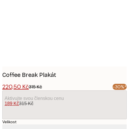
Product
images
Coffee Break Plakát
220,50 Kč
315 Kč
-30%*
Aktivujte svou členskou cenu
189 Kč
315 Kč
Velikost