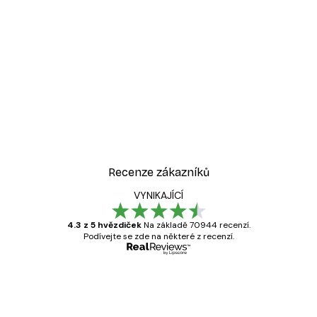
Recenze zákazníků
VYNIKAJÍCÍ
4.3 z 5 hvězdiček
Na základě 70944 recenzí.
Podívejte se zde na některé z recenzí.
Ověřený kupující
Recenze
zákazníků
Velmi kvalitní tisk