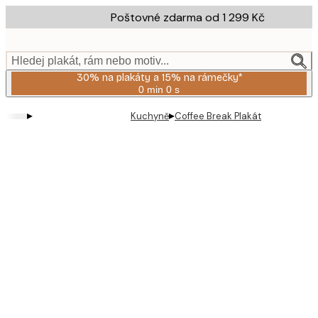
Skip
Poštovné zdarma od 1 299 Kč
to
main
content.
Hledej plakát, rám nebo motiv...
30% na plakáty a 15% na rámečky*
0 min
0 s
Platné
do:
▸
▸
Kuchyně
Coffee Break Plakát
2026-
08-
06