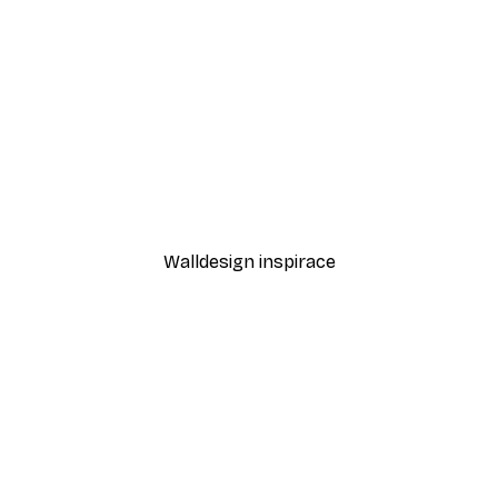
-30%*
mi Plakát
Cesta při západu slunce P
Od 220,50 Kč
315 Kč
Walldesign inspirace