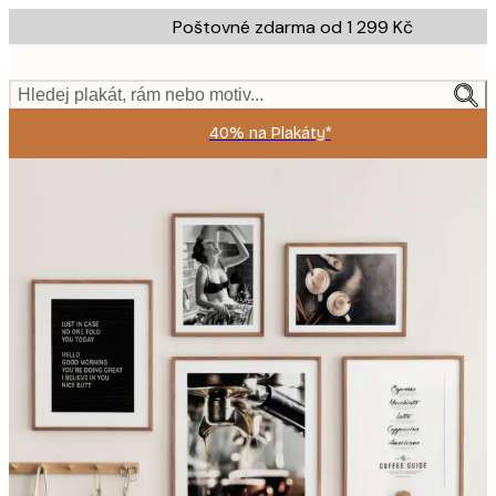
Skip
Poštovné zdarma od 1 299 Kč
to
main
content.
Hledej plakát, rám nebo motiv...
40% na Plakáty*