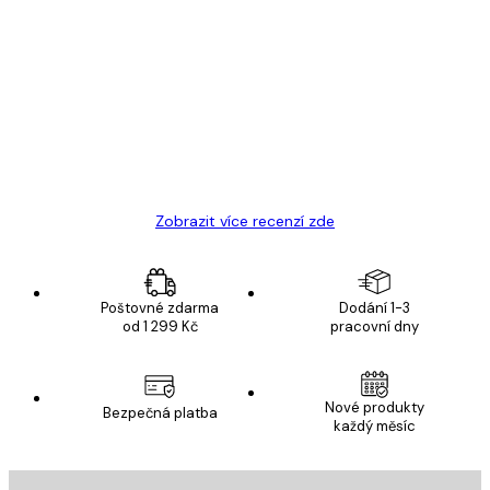
Ověřený kupující
Recenze
zákazníků
Velmi kvalitní tisk
19 úno
Hana Š
Zobrazit více recenzí zde
Poštovné zdarma
Dodání 1-3
od 1 299 Kč
pracovní dny
Nové produkty
Bezpečná platba
každý měsíc