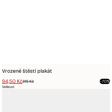
Product
images
Vrozené štěstí plakát
94,50 Kč
315 Kč
-70%
Velikost