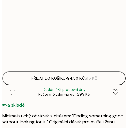
94,
21x30 cm
3
143,
30x40 cm
4
248,
50x70 cm
8
Frame
options
PŘIDAT DO KOŠÍKU
-
94,50 KČ
315 KČ
Dodání 1-3 pracovní dny
Poštovné zdarma od 1 299 Kč
Na skladě
Minimalistický obrázek s citátem: "Finding something good
without looking for it." Originální dárek pro muže i ženu.