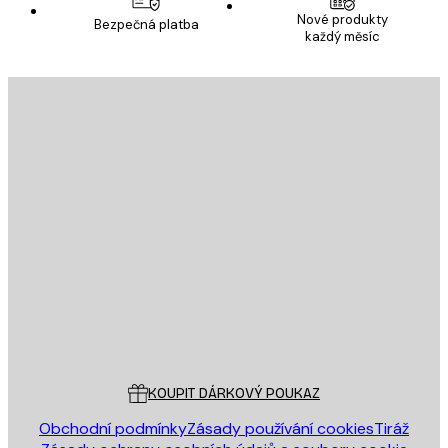
Nové produkty
Bezpečná platba
každý měsíc
E-mail
ODESLAT
Obchod
Poster Store
Zákaznický servis
KOUPIT DÁRKOVÝ POUKAZ
Obchodní podmínky
Zásady používání cookies
Tiráž