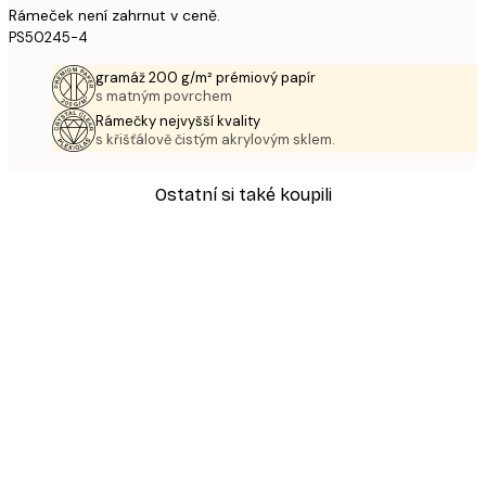
Rámeček není zahrnut v ceně.
PS50245-4
gramáž 200 g/m² prémiový papír
s matným povrchem
Rámečky nejvyšší kvality
s křišťálově čistým akrylovým sklem.
Ostatní si také koupili