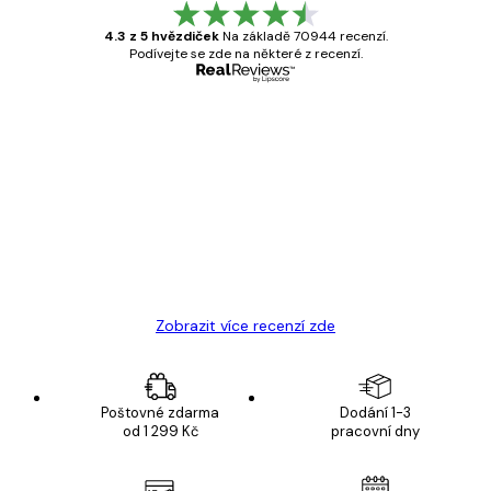
4.3 z 5 hvězdiček
Na základě 70944 recenzí.
Podívejte se zde na některé z recenzí.
Ověřený kupující
Recenze
zákazníků
Velmi kvalitní tisk
19 úno
Hana Š
Zobrazit více recenzí zde
Poštovné zdarma
Dodání 1-3
od 1 299 Kč
pracovní dny