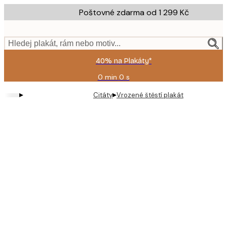
Skip
Poštovné zdarma od 1 299 Kč
to
main
content.
Hledej plakát, rám nebo motiv...
40% na Plakáty*
0 min
0 s
Platné
do:
▸
▸
Citáty
Vrozené štěstí plakát
2026-
08-
09