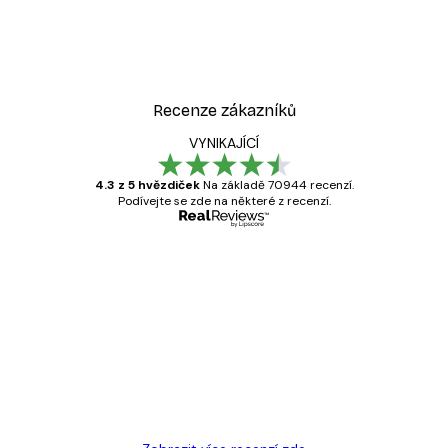
Cesta k oceánu Plakát
Od 189 Kč
315 Kč
Recenze zákazníků
VYNIKAJÍCÍ
4.3 z 5 hvězdiček
Na základě 70944 recenzí.
Podívejte se zde na některé z recenzí.
Ověřený kupující
Recenze
zákazníků
Velmi kvalitní tisk
19 úno
Hana Š