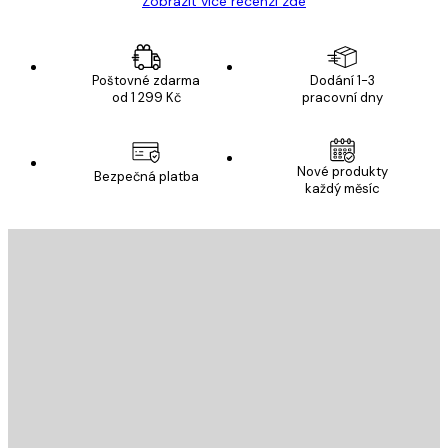
Zobrazit více recenzí zde
Poštovné zdarma
Dodání 1-3
od 1 299 Kč
pracovní dny
Nové produkty
Bezpečná platba
každý měsíc
E-mail
ODESLAT