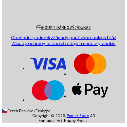
Obchod
Poster Store
Zákaznický servis
KOUPIT DÁRKOVÝ POUKAZ
Obchodní podmínky
Zásady používání cookies
Tiráž
Zásady ochrany osobních údajů a soubory cookie
Czech Republic (Česky)
Copyright ©
2026
,
Poster Store
AB
Fantastic Art. Happy Prices.