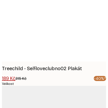
Product
images
Treechild - Selfloveclubno02 Plakát
189 Kč
315 Kč
-40%*
Velikost