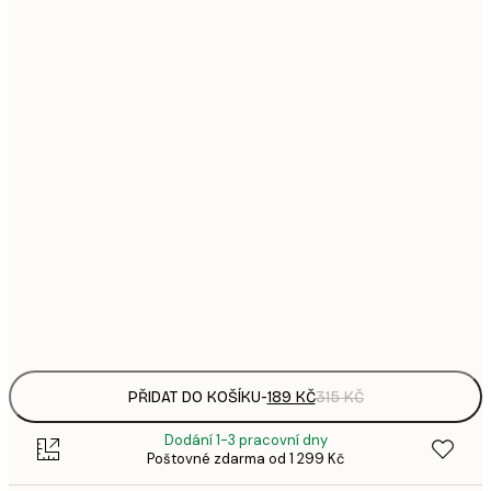
1
21x30 cm
3
287,
30x40 cm
4
496,
50x70 cm
8
633,
70x100 cm
1 0
1 438,
100x150 cm
2 3
Frame
options
PŘIDAT DO KOŠÍKU
-
189 KČ
315 KČ
Dodání 1-3 pracovní dny
Poštovné zdarma od 1 299 Kč