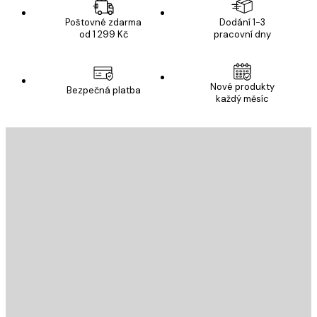
Poštovné zdarma
Dodání 1-3
od 1 299 Kč
pracovní dny
Nové produkty
Bezpečná platba
každý měsíc
E-mail
ODESLAT
Obchod
Poster Store