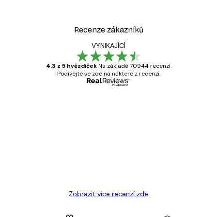
Recenze zákazníků
VYNIKAJÍCÍ
4.3 z 5 hvězdiček
Na základě 70944 recenzí.
Podívejte se zde na některé z recenzí.
Ověřený kupující
Recenze
zákazníků
Velmi kvalitní tisk
19 úno
Hana Š
Zobrazit více recenzí zde