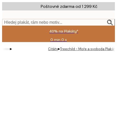
Skip
Poštovné zdarma od 1 299 Kč
to
main
content.
Hledej plakát, rám nebo motiv...
40% na Plakáty*
0 min
0 s
Platné
do:
▸
▸
Citáty
Treechild - Moře a svoboda Plakát
2026-
08-
09