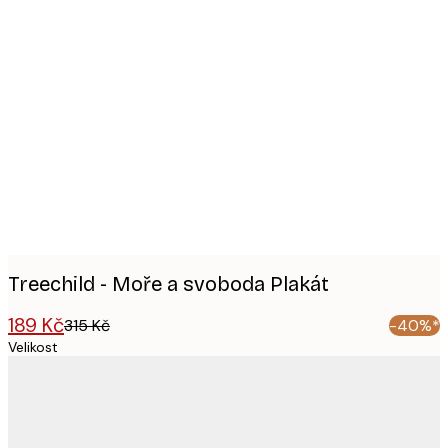
Product
images
Treechild - Moře a svoboda Plakát
189 Kč
315 Kč
-40%*
Velikost