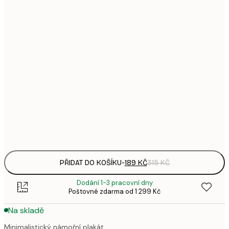
1
21x30 cm
3
496,
50x70 cm
8
633,
70x100 cm
1 0
1 438,
100x150 cm
2 3
Frame
options
PŘIDAT DO KOŠÍKU
-
189 KČ
315 KČ
Dodání 1-3 pracovní dny
Poštovné zdarma od 1 299 Kč
Na skladě
Minimalistický námořní plakát