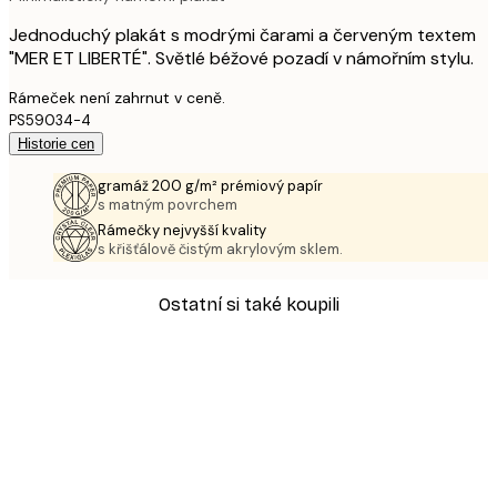
Jednoduchý plakát s modrými čarami a červeným textem
"MER ET LIBERTÉ". Světlé béžové pozadí v námořním stylu.
Rámeček není zahrnut v ceně.
PS59034-4
Historie cen
gramáž 200 g/m² prémiový papír
s matným povrchem
Rámečky nejvyšší kvality
s křišťálově čistým akrylovým sklem.
Ostatní si také koupili