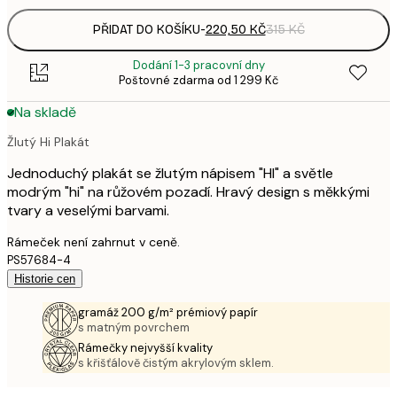
PŘIDAT DO KOŠÍKU
-
220,50 KČ
315 KČ
Dodání 1-3 pracovní dny
Poštovné zdarma od 1 299 Kč
Na skladě
Žlutý Hi Plakát
Jednoduchý plakát se žlutým nápisem "HI" a světle
modrým "hi" na růžovém pozadí. Hravý design s měkkými
tvary a veselými barvami.
Rámeček není zahrnut v ceně.
PS57684-4
Historie cen
gramáž 200 g/m² prémiový papír
s matným povrchem
Rámečky nejvyšší kvality
s křišťálově čistým akrylovým sklem.