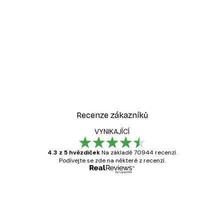
-30%*
 polních květin - plakát
Ta o pivoňkách Plakát
Od 220,50 Kč
315 Kč
Recenze zákazníků
VYNIKAJÍCÍ
4.3 z 5 hvězdiček
Na základě 70944 recenzí.
Podívejte se zde na některé z recenzí.
Ověřený kupující
Recenze
zákazníků
Velmi kvalitní tisk