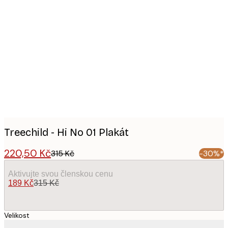
Product
images
Treechild - Hi No 01 Plakát
220,50 Kč
315 Kč
-30%*
Aktivujte svou členskou cenu
189 Kč
315 Kč
Velikost