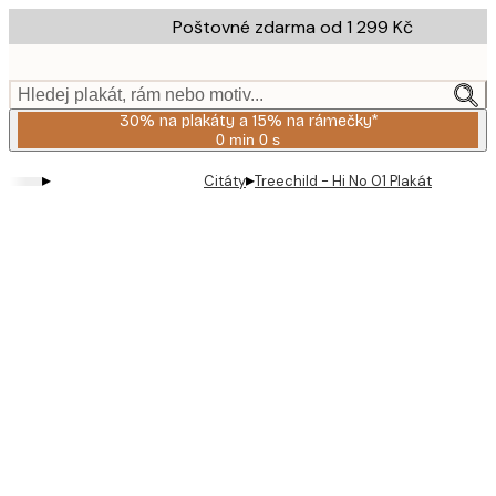
Skip
Poštovné zdarma od 1 299 Kč
to
main
content.
Hledej plakát, rám nebo motiv...
30% na plakáty a 15% na rámečky*
0 min
0 s
Platné
do:
▸
▸
Citáty
Treechild - Hi No 01 Plakát
2026-
08-
06