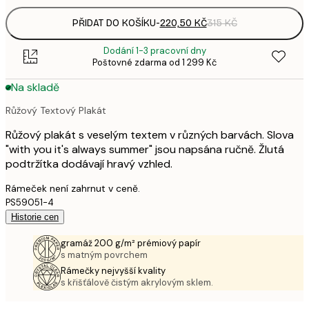
PŘIDAT DO KOŠÍKU
-
220,50 KČ
315 KČ
Dodání 1-3 pracovní dny
Poštovné zdarma od 1 299 Kč
Na skladě
Růžový Textový Plakát
Růžový plakát s veselým textem v různých barvách. Slova
"with you it's always summer" jsou napsána ručně. Žlutá
podtržítka dodávají hravý vzhled.
Rámeček není zahrnut v ceně.
PS59051-4
Historie cen
gramáž 200 g/m² prémiový papír
s matným povrchem
Rámečky nejvyšší kvality
s křišťálově čistým akrylovým sklem.