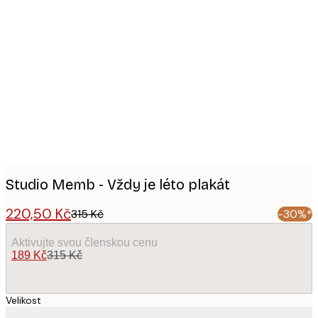
Product
images
Studio Memb - Vždy je léto plakát
220,50 Kč
315 Kč
-30%*
Aktivujte svou členskou cenu
189 Kč
315 Kč
Velikost