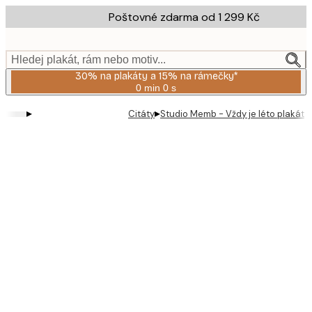
Skip
Poštovné zdarma od 1 299 Kč
to
main
content.
Hledej plakát, rám nebo motiv...
30% na plakáty a 15% na rámečky*
0 min
0 s
Platné
do:
▸
▸
Citáty
Studio Memb - Vždy je léto plakát
2026-
08-
06