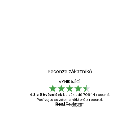
-30%*
ý plakát
Žena v kabrioletu plakát
Od 228,20 Kč
326 Kč
Recenze zákazníků
VYNIKAJÍCÍ
4.3 z 5 hvězdiček
Na základě 70944 recenzí.
Podívejte se zde na některé z recenzí.
Ověřený kupující
Recenze
zákazníků
Velmi kvalitní tisk