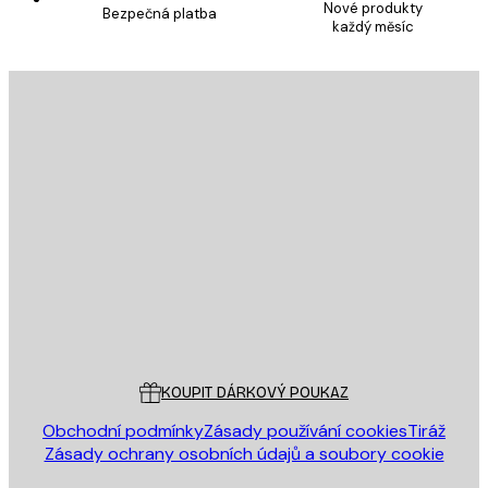
Nové produkty
Bezpečná platba
každý měsíc
E-mail
ODESLAT
Obchod
Poster Store
Zákaznický servis
KOUPIT DÁRKOVÝ POUKAZ
Obchodní podmínky
Zásady používání cookies
Tiráž
Zásady ochrany osobních údajů a soubory cookie