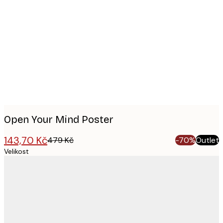
Product
images
Open Your Mind Poster
143,70 Kč
479 Kč
-70%
Outlet
Velikost