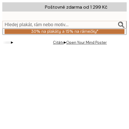
Skip
Poštovné zdarma od 1 299 Kč
to
main
content.
Hledej plakát, rám nebo motiv...
30% na plakáty a 15% na rámečky*
▸
▸
Citáty
Open Your Mind Poster