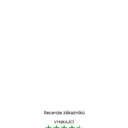
-30%*
Láska v Béžové Plakát
Od 114,10 Kč
163 Kč
Recenze zákazníků
VYNIKAJÍCÍ