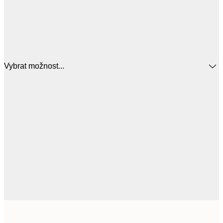
Vybrat možnost...
94,
21x30 cm
3