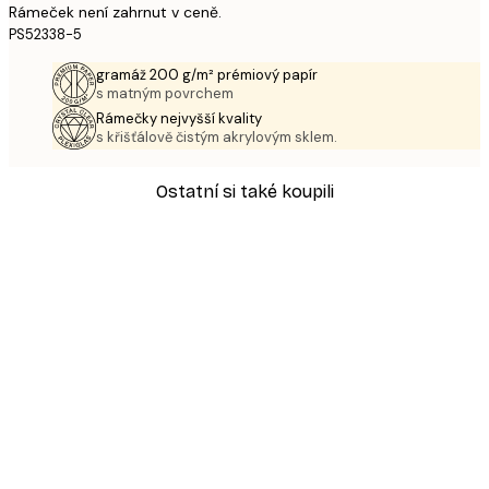
Rámeček není zahrnut v ceně.
PS52338-5
gramáž 200 g/m² prémiový papír
s matným povrchem
Rámečky nejvyšší kvality
s křišťálově čistým akrylovým sklem.
Ostatní si také koupili