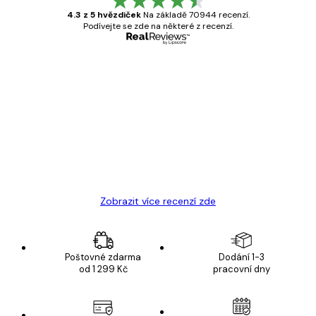
4.3 z 5 hvězdiček
Na základě 70944 recenzí.
Podívejte se zde na některé z recenzí.
Ověřený kupující
Recenze
zákazníků
Velmi kvalitní tisk
19 úno
Hana Š
Zobrazit více recenzí zde
Poštovné zdarma
Dodání 1-3
od 1 299 Kč
pracovní dny