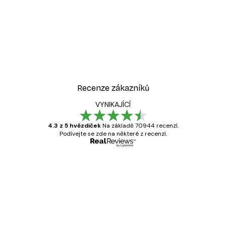
Recenze zákazníků
VYNIKAJÍCÍ
4.3 z 5 hvězdiček
Na základě 70944 recenzí.
Podívejte se zde na některé z recenzí.
Ověřený kupující
Recenze
zákazníků
Velmi kvalitní tisk
19 úno