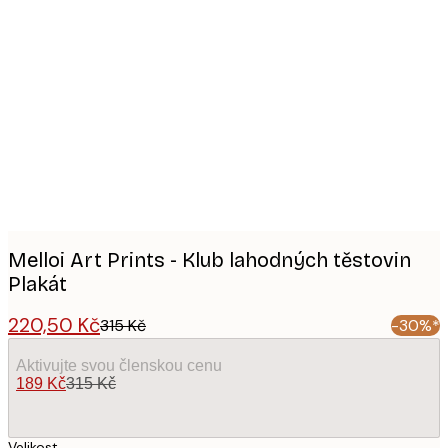
Product
images
Melloi Art Prints - Klub lahodných těstovin
Plakát
220,50 Kč
315 Kč
-30%*
Aktivujte svou členskou cenu
189 Kč
315 Kč
Velikost