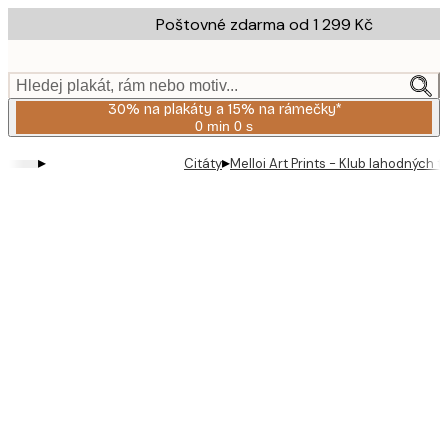
Skip
Poštovné zdarma od 1 299 Kč
to
main
content.
Hledej plakát, rám nebo motiv...
30% na plakáty a 15% na rámečky*
0 min
0 s
Platné
do:
▸
▸
Citáty
Melloi Art Prints - Klub lahodných t
2026-
08-
06