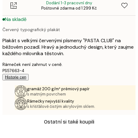
Dodání 1-3 pracovní dny
Poštovné zdarma od 1 299 Kč
Na skladě
Červený typografický plakát
Plakát s velkými červenými písmeny "PASTA CLUB" na
béžovém pozadí. Hravý a jednoduchý design, který zaujme
každého milovníka těstovin.
Rámeček není zahrnut v ceně.
PS57663-4
Historie cen
gramáž 200 g/m² prémiový papír
s matným povrchem
Rámečky nejvyšší kvality
s křišťálově čistým akrylovým sklem.
Ostatní si také koupili