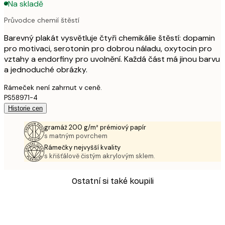
Na skladě
Průvodce chemií štěstí
Barevný plakát vysvětluje čtyři chemikálie štěstí: dopamin
pro motivaci, serotonin pro dobrou náladu, oxytocin pro
vztahy a endorfiny pro uvolnění. Každá část má jinou barvu
a jednoduché obrázky.
Rámeček není zahrnut v ceně.
PS58971-4
Historie cen
gramáž 200 g/m² prémiový papír
s matným povrchem
Rámečky nejvyšší kvality
s křišťálově čistým akrylovým sklem.
Ostatní si také koupili