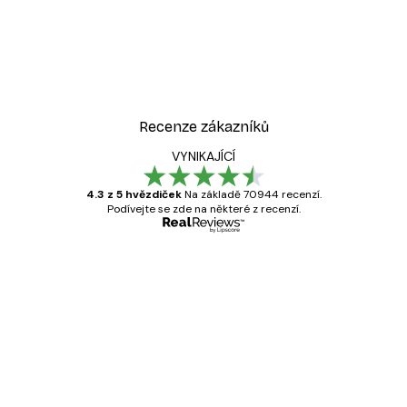
Recenze zákazníků
VYNIKAJÍCÍ
4.3 z 5 hvězdiček
Na základě 70944 recenzí.
Podívejte se zde na některé z recenzí.
Ověřený kupující
Recenze
zákazníků
Velmi kvalitní tisk
19 úno
Hana Š