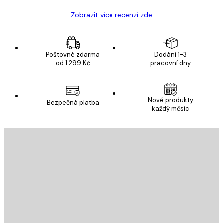
Zobrazit více recenzí zde
Poštovné zdarma
Dodání 1-3
od 1 299 Kč
pracovní dny
Nové produkty
Bezpečná platba
každý měsíc
E-mail
ODESLAT