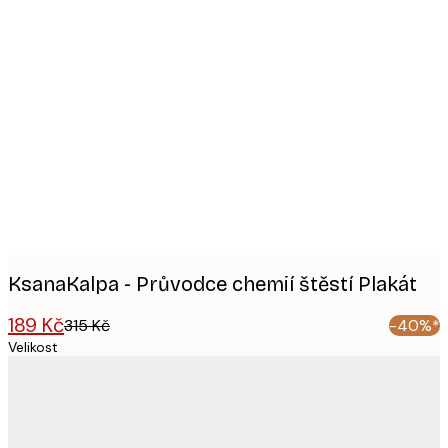
Product
images
KsanaKalpa - Průvodce chemií štěstí Plakát
189 Kč
315 Kč
-40%*
Velikost