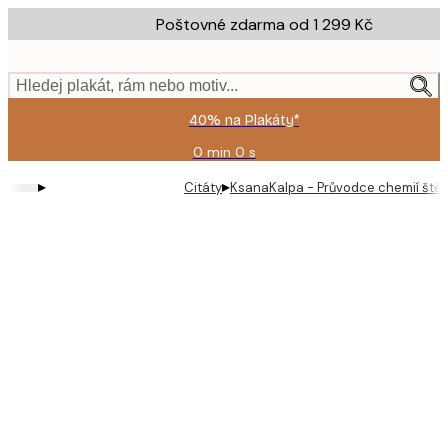
Skip
Poštovné zdarma od 1 299 Kč
to
main
content.
Hledej plakát, rám nebo motiv...
40% na Plakáty*
0 min
0 s
Platné
do:
▸
▸
Citáty
KsanaKalpa - Průvodce chemií štěst
2026-
08-
09