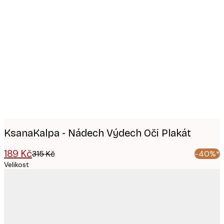
Product
images
KsanaKalpa - Nádech Výdech Oči Plakát
189 Kč
315 Kč
-40%*
Velikost