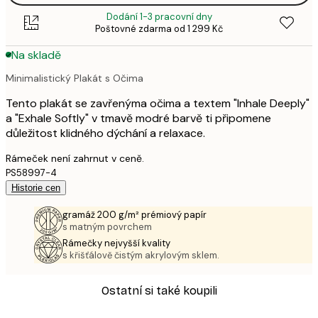
Dodání 1-3 pracovní dny
Poštovné zdarma od 1 299 Kč
Na skladě
Minimalistický Plakát s Očima
Tento plakát se zavřenýma očima a textem "Inhale Deeply"
a "Exhale Softly" v tmavě modré barvě ti připomene
důležitost klidného dýchání a relaxace.
Rámeček není zahrnut v ceně.
PS58997-4
Historie cen
gramáž 200 g/m² prémiový papír
s matným povrchem
Rámečky nejvyšší kvality
s křišťálově čistým akrylovým sklem.
Ostatní si také koupili