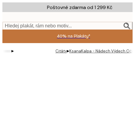
Skip
Poštovné zdarma od 1 299 Kč
to
main
content.
Hledej plakát, rám nebo motiv...
40% na Plakáty*
▸
▸
Citáty
KsanaKalpa - Nádech Výdech Oči P