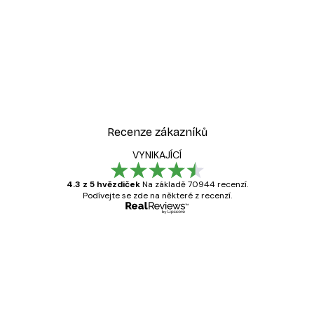
Recenze zákazníků
VYNIKAJÍCÍ
4.3 z 5 hvězdiček
Na základě 70944 recenzí.
Podívejte se zde na některé z recenzí.
Ověřený kupující
Recenze
zákazníků
Velmi kvalitní tisk