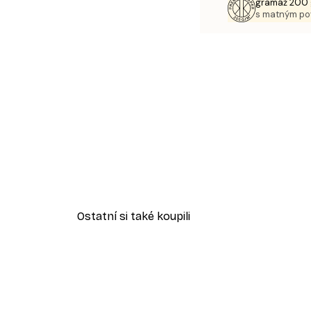
gramáž 200 
s matným p
Ostatní si také koupili