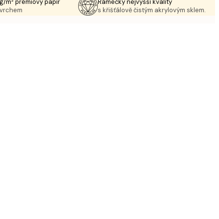
g/m² prémiový papír
Rámečky nejvyšší kvality
ovrchem
s křišťálově čistým akrylovým sklem.