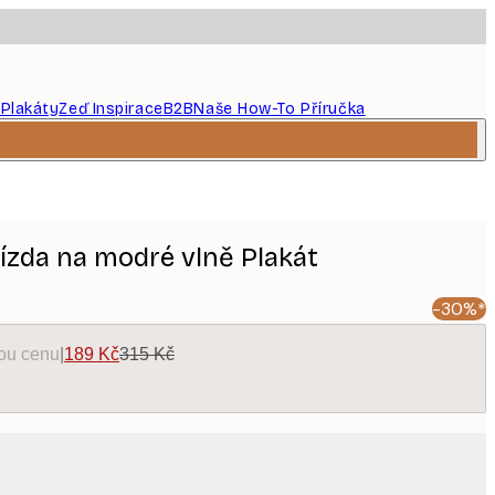
 Plakáty
Zeď Inspirace
B2B
Naše How-To Příručka
Jízda na modré vlně Plakát
-30%*
kou cenu
|
189 Kč
315 Kč