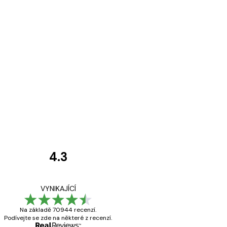
4.3
Recenze
zákazníků
Velmi kvalitní ti
VYNIKAJÍCÍ
Na základě 70944 recenzí.
Podívejte se zde na některé z recenzí.
19 úno