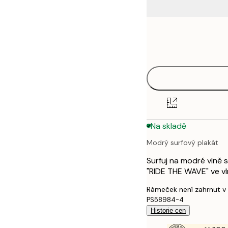
Frame
21x30 cm
options
30x40 cm
40x50 cm
50x50 cm
Na skladě
50x70 cm
Modrý surfový plakát
70x100 cm
Surfuj na modré vlně 
"RIDE THE WAVE" ve vln
Rámeček není zahrnut v
PS58984-4
Historie cen