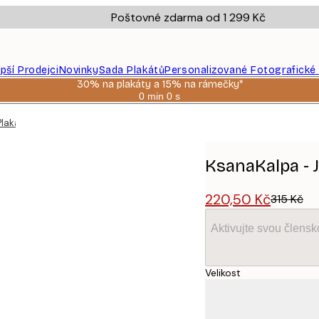
Poštovné zdarma od 1 299 Kč
epší Prodejci
Novinky
Sada Plakátů
Personalizované Fotografické
30% na plakáty a 15% na rámečky*
0 min
0 s
Platné
do:
Plakát
2026-
08-
06
KsanaKalpa - 
220,50 Kč
315 Kč
Aktivujte svou člens
Velikost