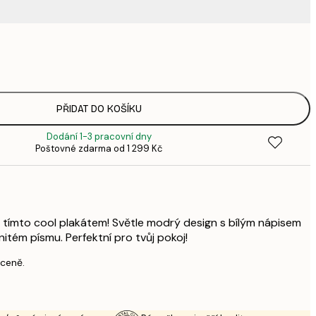
220,
3
335,
4
449,
PŘIDAT DO KOŠÍKU
6
Dodání 1-3 pracovní dny
449,
Poštovné zdarma od 1 299 Kč
6
578,
8
739,
1 0
s tímto cool plakátem! Světle modrý design s bílým nápisem
itém písmu. Perfektní pro tvůj pokoj!
 ceně.