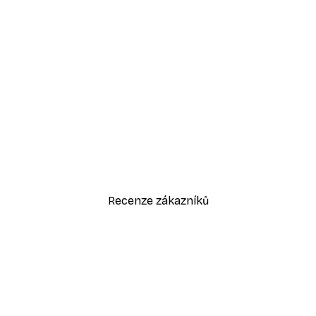
-30%*
Odstíny eukalyptu No1 Plakát
Od 220,50 Kč
315 Kč
Recenze zákazníků
sk