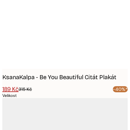
Product
images
KsanaKalpa - Be You Beautiful Citát Plakát
189 Kč
315 Kč
-40%*
Velikost