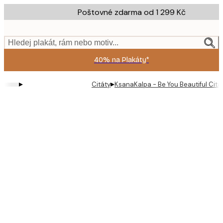
Skip
Poštovné zdarma od 1 299 Kč
to
main
content.
Hledej plakát, rám nebo motiv...
40% na Plakáty*
▸
▸
Citáty
KsanaKalpa - Be You Beautiful Citát