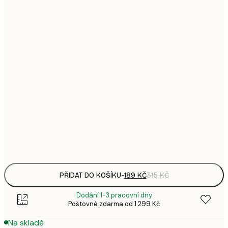
1
21x30 cm
3
287,
30x40 cm
4
385,
40x50 cm
6
496,
50x70 cm
8
633,
70x100 cm
1 0
Frame
options
PŘIDAT DO KOŠÍKU
-
189 KČ
315 KČ
Dodání 1-3 pracovní dny
Poštovné zdarma od 1 299 Kč
Na skladě