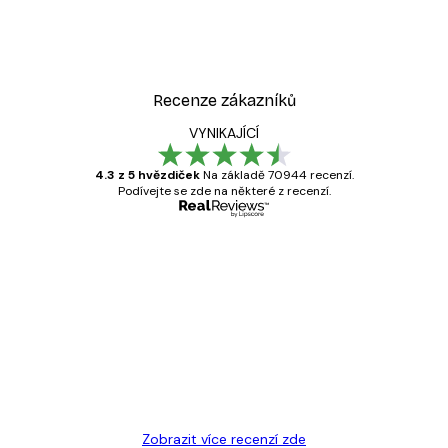
Recenze zákazníků
VYNIKAJÍCÍ
4.3 z 5 hvězdiček
Na základě 70944 recenzí.
Podívejte se zde na některé z recenzí.
Ověřený kupující
Recenze
zákazníků
Velmi kvalitní tisk
19 úno
Hana Š
Zobrazit více recenzí zde