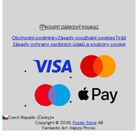
Obchod
Poster Store
Zákaznický servis
KOUPIT DÁRKOVÝ POUKAZ
Obchodní podmínky
Zásady používání cookies
Tiráž
Zásady ochrany osobních údajů a soubory cookie
Czech Republic (Česky)
Copyright ©
2026
,
Poster Store
AB
Fantastic Art. Happy Prices.