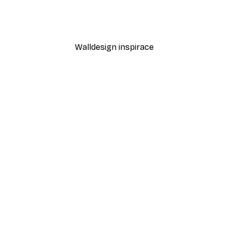
rkspur No3 Poster
Pugét bílých květin Plaká
Od 189 Kč
315 Kč
Walldesign inspirace