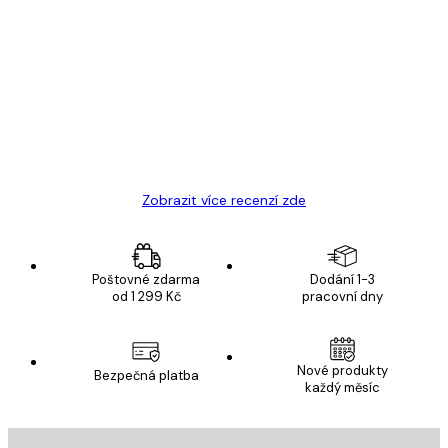
Ověřený kupující
Recenze
zákazníků
Velmi kvalitní tisk
19 úno
Hana Š
Zobrazit více recenzí zde
Poštovné zdarma
Dodání 1-3
od 1 299 Kč
pracovní dny
Nové produkty
Bezpečná platba
každý měsíc