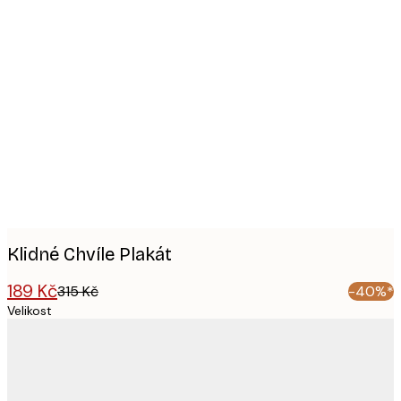
Product
images
Klidné Chvíle Plakát
189 Kč
315 Kč
-40%*
Velikost