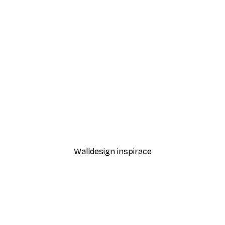
-70%
Outlet
Mramor No1 Plakát
Winter Wonderland Plaká
Od 48,90 Kč
163 Kč
Walldesign inspirace