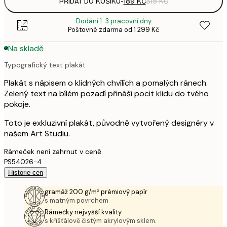
PŘIDAT DO KOŠÍKU
-
189 KČ
315 KČ
Dodání 1-3 pracovní dny
Poštovné zdarma od 1 299 Kč
Na skladě
Typografický text plakát
Plakát s nápisem o klidných chvílích a pomalých ránech.
Zelený text na bílém pozadí přináší pocit klidu do tvého
pokoje.
Toto je exkluzivní plakát, původně vytvořený designéry v
našem Art Studiu.
Rámeček není zahrnut v ceně.
PS54026-4
Historie cen
gramáž 200 g/m² prémiový papír
s matným povrchem
Rámečky nejvyšší kvality
s křišťálově čistým akrylovým sklem.