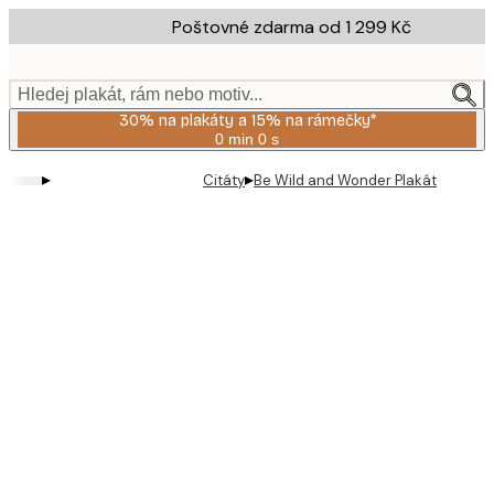
Skip
Poštovné zdarma od 1 299 Kč
to
main
content.
Hledej plakát, rám nebo motiv...
30% na plakáty a 15% na rámečky*
0 min
0 s
Platné
do:
▸
▸
Citáty
Be Wild and Wonder Plakát
2026-
08-
06