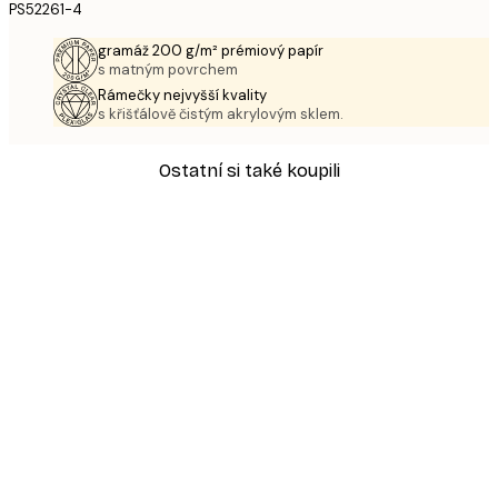
PS52261-4
gramáž 200 g/m² prémiový papír
s matným povrchem
Rámečky nejvyšší kvality
s křišťálově čistým akrylovým sklem.
Ostatní si také koupili