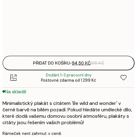
94,
21x30 cm
3
143,
30x40 cm
4
Frame
options
PŘIDAT DO KOŠÍKU
-
94,50 KČ
315 KČ
Dodání 1-3 pracovní dny
Poštovné zdarma od 1 299 Kč
Na skladě
Minimalistický plakát s citátem 'Be wild and wonder' v
černé barvě na bílém pozadí. Pokud hledáte umělecké dílo,
které dodá vašemu domovu osobní atmosféru, plakáty s
citáty jsou řešením vašich problémů!
Rámeček není zahrnut v ceně.