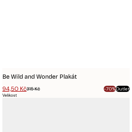
Product
images
Be Wild and Wonder Plakát
94,50 Kč
315 Kč
-70%
Outlet
Velikost