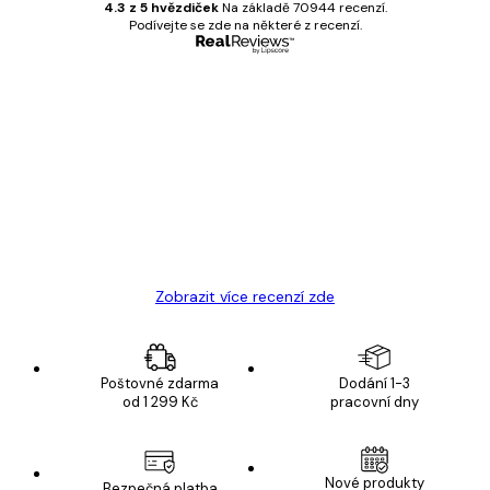
4.3 z 5 hvězdiček
Na základě 70944 recenzí.
Podívejte se zde na některé z recenzí.
Ověřený kupující
Recenze
zákazníků
Velmi kvalitní tisk
19 úno
Hana Š
Zobrazit více recenzí zde
Poštovné zdarma
Dodání 1-3
od 1 299 Kč
pracovní dny
Nové produkty
Bezpečná platba