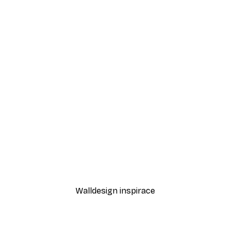
-30%*
mi Plakát
Cesta při západu slunce P
Od 220,50 Kč
315 Kč
Walldesign inspirace