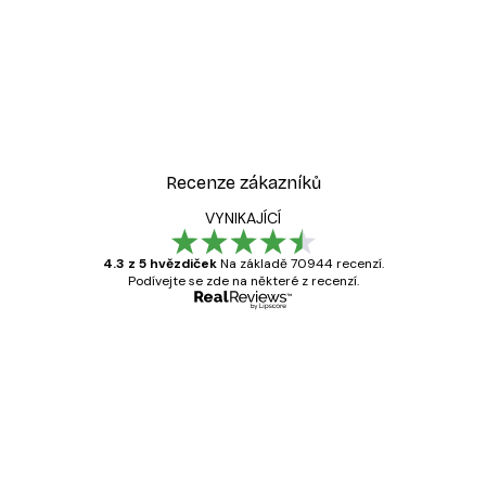
Recenze zákazníků
VYNIKAJÍCÍ
4.3 z 5 hvězdiček
Na základě 70944 recenzí.
Podívejte se zde na některé z recenzí.
Ověřený kupující
Recenze
zákazníků
Velmi kvalitní tisk
19 úno