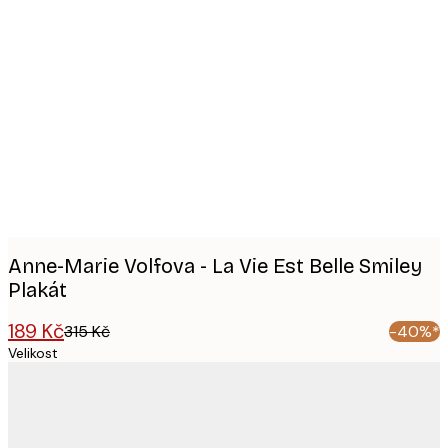
Product
images
Anne-Marie Volfova - La Vie Est Belle Smiley
Plakát
189 Kč
315 Kč
-40%*
Velikost