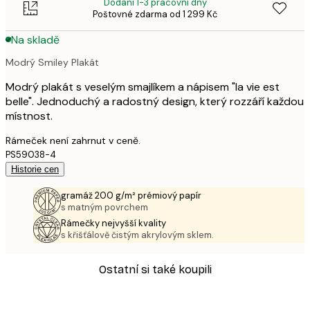
Dodání 1-3 pracovní dny
Poštovné zdarma od 1 299 Kč
Na skladě
Modrý Smiley Plakát
Modrý plakát s veselým smajlíkem a nápisem "la vie est
belle". Jednoduchý a radostný design, který rozzáří každou
místnost.
Rámeček není zahrnut v ceně.
PS59038-4
Historie cen
gramáž 200 g/m² prémiový papír
s matným povrchem
Rámečky nejvyšší kvality
s křišťálově čistým akrylovým sklem.
Ostatní si také koupili