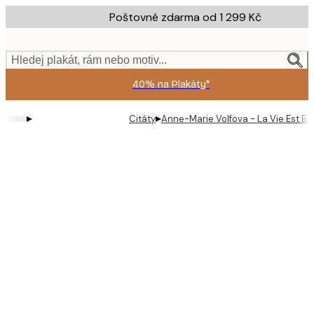
Skip
Poštovné zdarma od 1 299 Kč
to
main
content.
Hledej plakát, rám nebo motiv...
40% na Plakáty*
▸
▸
Citáty
Anne-Marie Volfova - La Vie Est Bel