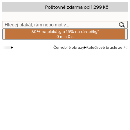
Skip
Poštovné zdarma od 1 299 Kč
to
main
content.
Hledej plakát, rám nebo motiv...
30% na plakáty a 15% na rámečky*
0 min
0 s
Platné
do:
▸
▸
Černobílé obrazy
Kolečkové brusle ze 70'
2026-
08-
06