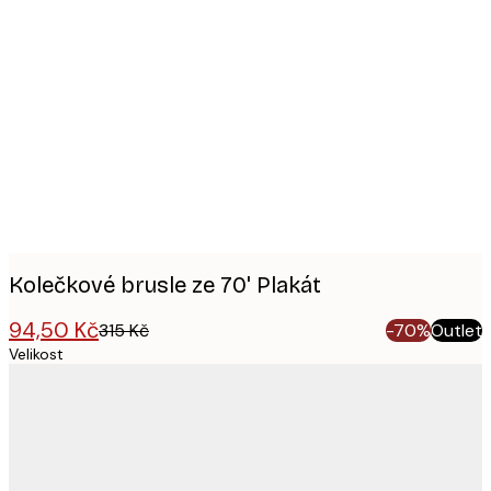
Product
images
Kolečkové brusle ze 70' Plakát
94,50 Kč
315 Kč
-70%
Outlet
Velikost