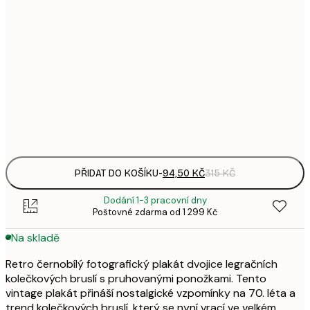
94,
21x30 cm
3
143,
30x40 cm
4
248,
50x70 cm
8
Frame
options
PŘIDAT DO KOŠÍKU
-
94,50 KČ
315 KČ
Dodání 1-3 pracovní dny
Poštovné zdarma od 1 299 Kč
Na skladě
Retro černobílý fotografický plakát dvojice legračních
kolečkových bruslí s pruhovanými ponožkami. Tento
vintage plakát přináší nostalgické vzpomínky na 70. léta a
trend kolečkových bruslí, který se nyní vrací ve velkém