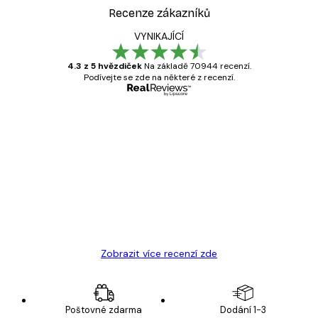
Recenze zákazníků
VYNIKAJÍCÍ
4.3 z 5 hvězdiček
Na základě 70944 recenzí.
Podívejte se zde na některé z recenzí.
Ověřený kupující
Recenze
zákazníků
Velmi kvalitní tisk
19 úno
Hana Š
Zobrazit více recenzí zde
Poštovné zdarma
Dodání 1-3