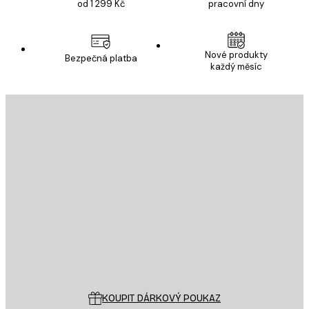
od 1 299 Kč
pracovní dny
Nové produkty
Bezpečná platba
každý měsíc
E-mail
ODESLAT
Obchod
Poster Store
Zákaznický servis
KOUPIT DÁRKOVÝ POUKAZ