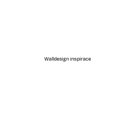
-40%*
Nicholas - Krásný západ slunce nad oceánem plakát
Letní Ráno Plakát
Od 287,40 Kč
479 Kč
Walldesign inspirace