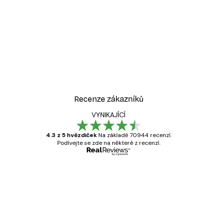
Recenze zákazníků
VYNIKAJÍCÍ
4.3 z 5 hvězdiček
Na základě 70944 recenzí.
Podívejte se zde na některé z recenzí.
Ověřený kupující
Recenze
zákazníků
Velmi kvalitní tisk