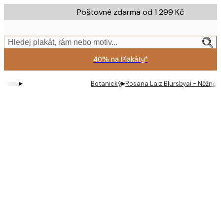
Skip
Poštovné zdarma od 1 299 Kč
to
main
content.
Hledej plakát, rám nebo motiv...
40% na Plakáty*
▸
▸
Botanický
Rosana Laiz Blursbyai - Něžně r