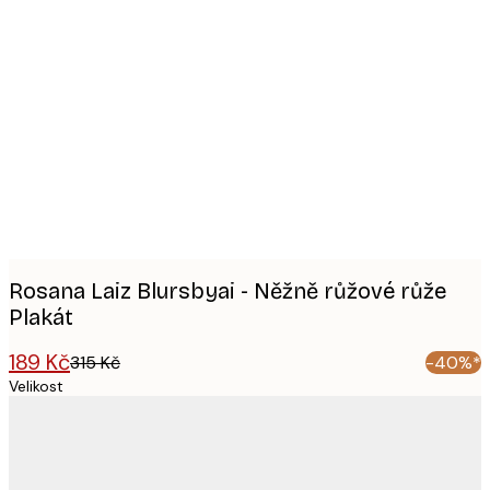
Product
images
Rosana Laiz Blursbyai - Něžně růžové růže
Plakát
189 Kč
315 Kč
-40%*
Velikost