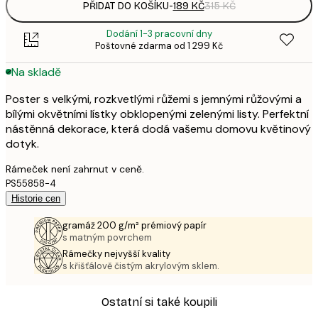
PŘIDAT DO KOŠÍKU
-
189 KČ
315 KČ
Dodání 1-3 pracovní dny
Poštovné zdarma od 1 299 Kč
Na skladě
Poster s velkými, rozkvetlými růžemi s jemnými růžovými a
bílými okvětními lístky obklopenými zelenými listy. Perfektní
nástěnná dekorace, která dodá vašemu domovu květinový
dotyk.
Rámeček není zahrnut v ceně.
PS55858-4
Historie cen
gramáž 200 g/m² prémiový papír
s matným povrchem
Rámečky nejvyšší kvality
s křišťálově čistým akrylovým sklem.
Ostatní si také koupili