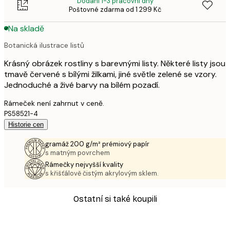
Dodání 1-3 pracovní dny
Poštovné zdarma od 1 299 Kč
Na skladě
Botanická ilustrace listů
Krásný obrázek rostliny s barevnými listy. Některé listy jsou
tmavě červené s bílými žilkami, jiné světle zelené se vzory.
Jednoduché a živé barvy na bílém pozadí.
Rámeček není zahrnut v ceně.
PS58521-4
Historie cen
gramáž 200 g/m² prémiový papír
s matným povrchem
Rámečky nejvyšší kvality
s křišťálově čistým akrylovým sklem.
Ostatní si také koupili