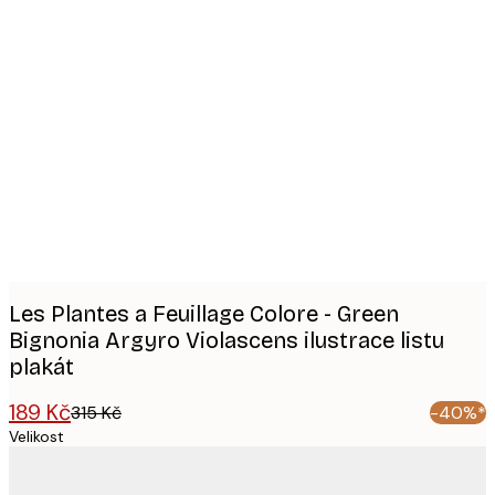
Product
images
Les Plantes a Feuillage Colore - Green
Bignonia Argyro Violascens ilustrace listu
plakát
189 Kč
315 Kč
-40%*
Velikost