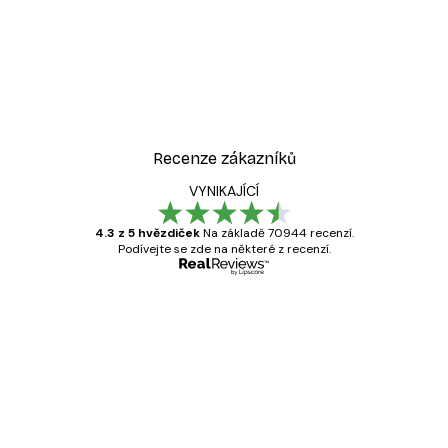
-40%*
Cesta k oceánu Plakát
Od 189 Kč
315 Kč
Recenze zákazníků
VYNIKAJÍCÍ
4.3 z 5 hvězdiček
Na základě 70944 recenzí.
Podívejte se zde na některé z recenzí.
Ověřený kupující
Recenze
zákazníků
Velmi kvalitní tisk
19 úno
Hana Š