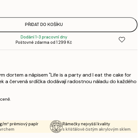
3
287,
4
385,
PŘIDAT DO KOŠÍKU
6
Dodání 1-3 pracovní dny
496,
Poštovné zdarma od 1 299 Kč
8
633,
1 0
1 438,
2 3
m dortem a nápisem "Life is a party and I eat the cake for
ček a červená srdíčka dodávají radostnou náladu do každého
 ceně.
g/m² prémiový papír
Rámečky nejvyšší kvality
ovrchem
s křišťálově čistým akrylovým sklem.