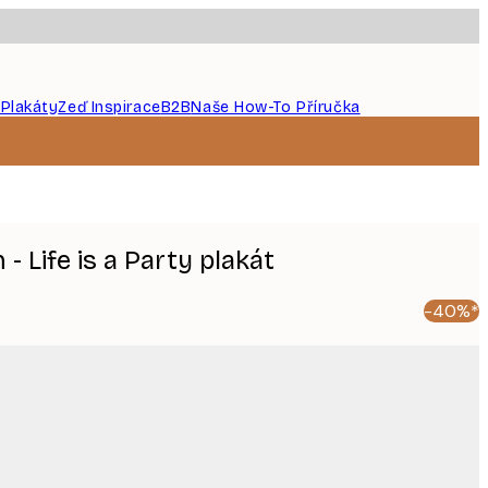
 Plakáty
Zeď Inspirace
B2B
Naše How-To Příručka
- Life is a Party plakát
-40%*