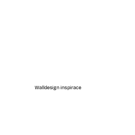
-40%*
Odstíny eukalyptu No1 Plakát
Od 189 Kč
315 Kč
Walldesign inspirace