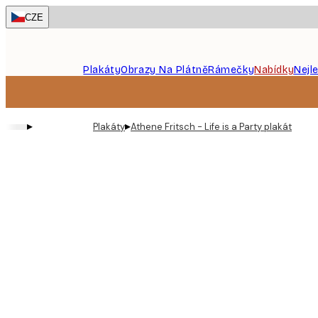
Skip
CZE
to
main
content.
Plakáty
Obrazy Na Plátně
Rámečky
Nabídky
Nejl
▸
▸
Plakáty
Athene Fritsch - Life is a Party plakát