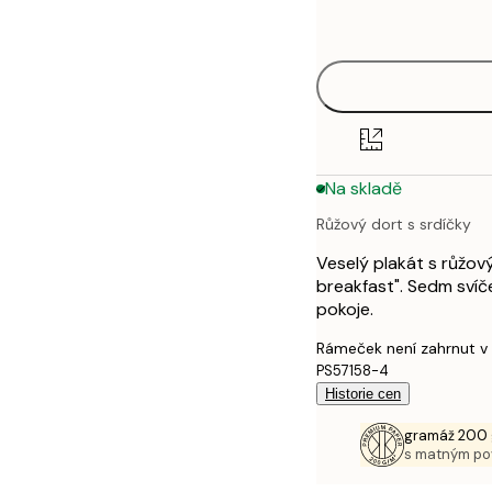
options
30x40 cm
40x50 cm
50x70 cm
Na skladě
70x100 cm
Růžový dort s srdíčky
100x150 cm
Veselý plakát s růžový
breakfast". Sedm sví
pokoje.
Rámeček není zahrnut v
PS57158-4
Historie cen
gramáž 200 
s matným p