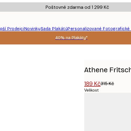
Poštovné zdarma od 1 299 Kč
epší Prodejci
Novinky
Sada Plakátů
Personalizované Fotografické
40% na Plakáty*
Athene Fritsch 
189 Kč
315 Kč
Velikost