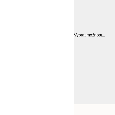
Vybrat možnost...
Frame
21x30 cm