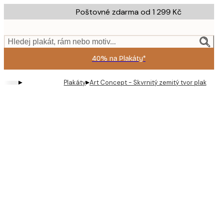
Skip
Poštovné zdarma od 1 299 Kč
to
main
content.
Hledej plakát, rám nebo motiv...
40% na Plakáty*
▸
▸
Plakáty
Art Concept - Skvrnitý zemitý tvor plakát