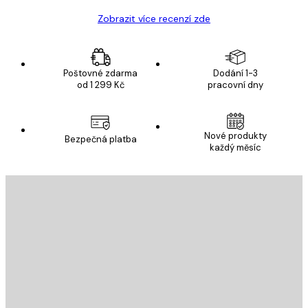
Zobrazit více recenzí zde
Poštovné zdarma
Dodání 1-3
od 1 299 Kč
pracovní dny
Nové produkty
Bezpečná platba
každý měsíc
E-mail
ODESLAT