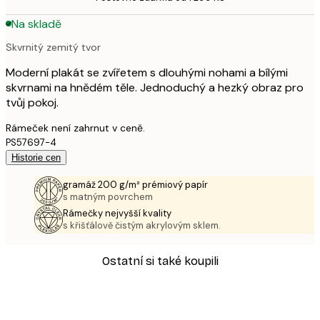
Na skladě
Skvrnitý zemitý tvor
Moderní plakát se zvířetem s dlouhými nohami a bílými
skvrnami na hnědém těle. Jednoduchý a hezký obraz pro
tvůj pokoj.
Rámeček není zahrnut v ceně.
PS57697-4
Historie cen
gramáž 200 g/m² prémiový papír
s matným povrchem
Rámečky nejvyšší kvality
s křišťálově čistým akrylovým sklem.
Ostatní si také koupili