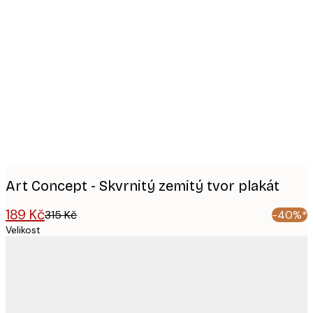
Product
images
Art Concept - Skvrnitý zemitý tvor plakát
189 Kč
315 Kč
-40%*
Velikost