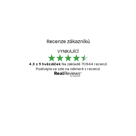
-40%*
át
Odstíny eukalyptu No1 Pl
Od 189 Kč
315 Kč
Recenze zákazníků
VYNIKAJÍCÍ
4.3 z 5 hvězdiček
Na základě 70944 recenzí.
Podívejte se zde na některé z recenzí.
Ověřený kupující
Recenze
zákazníků
Velmi kvalitní tisk
19 úno
Hana Š