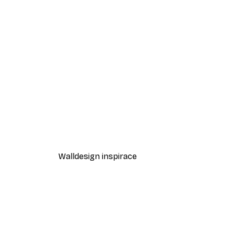
-40%*
Moomin - A Pink Horizon Plak
Od 195,60 Kč
326 Kč
Walldesign inspirace