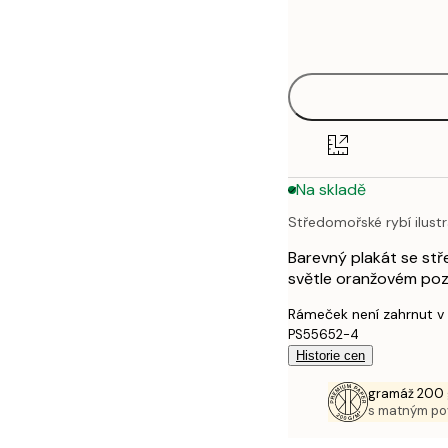
Frame
21x30 cm
options
30x40 cm
40x50 cm
50x50 cm
Na skladě
50x70 cm
Středomořské rybí ilust
70x100 cm
Barevný plakát se stř
100x150 cm
světle oranžovém poz
Rámeček není zahrnut v
PS55652-4
Historie cen
gramáž 200 
s matným p