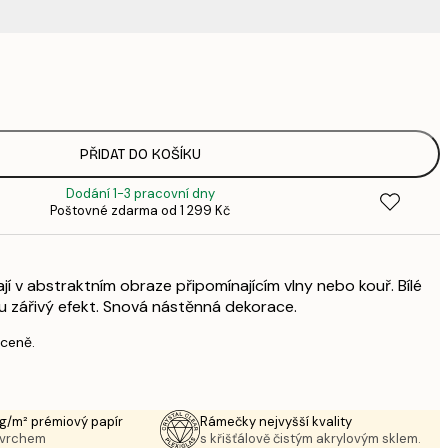
578,
8
PŘIDAT DO KOŠÍKU
Dodání 1-3 pracovní dny
Poštovné zdarma od 1 299 Kč
nají v abstraktním obraze připomínajícím vlny nebo kouř. Bílé
u zářivý efekt. Snová nástěnná dekorace.
 ceně.
g/m² prémiový papír
Rámečky nejvyšší kvality
ovrchem
s křišťálově čistým akrylovým sklem.