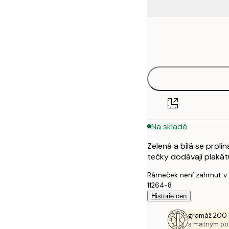
Frame
50x70 cm
options
Na skladě
Zelená a bílá se prolí
tečky dodávají plakát
Rámeček není zahrnut v
11264-8
Historie cen
gramáž 200 
s matným p