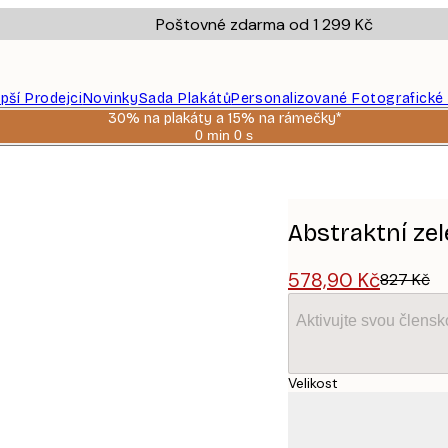
Poštovné zdarma od 1 299 Kč
epší Prodejci
Novinky
Sada Plakátů
Personalizované Fotografické
30% na plakáty a 15% na rámečky*
0 min
0 s
Platné
do:
2026-
08-
06
Abstraktní ze
578,90 Kč
827 Kč
Aktivujte svou člens
Velikost