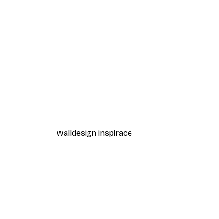
-30%*
Kvetoucí strom Plakát
Od 220,50 Kč
315 Kč
Walldesign inspirace