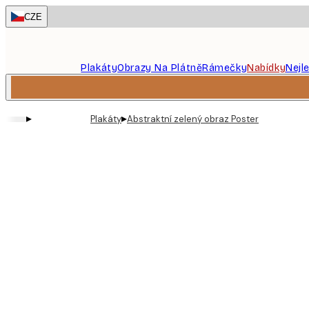
Skip
CZE
to
main
content.
Plakáty
Obrazy Na Plátně
Rámečky
Nabídky
Nejl
▸
▸
Plakáty
Abstraktní zelený obraz Poster