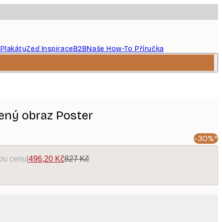
 Plakáty
Zeď Inspirace
B2B
Naše How-To Příručka
lený obraz Poster
-30%*
kou cenu
|
496,20 Kč
827 Kč