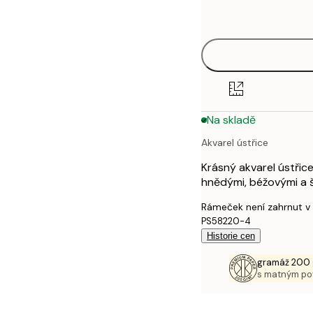
options
30x40 cm
40x50 cm
50x70 cm
Na skladě
70x100 cm
Akvarel ústřice
100x150 cm
Krásný akvarel ústřice
hnědými, béžovými a 
Rámeček není zahrnut v
PS58220-4
Historie cen
gramáž 200 
s matným p