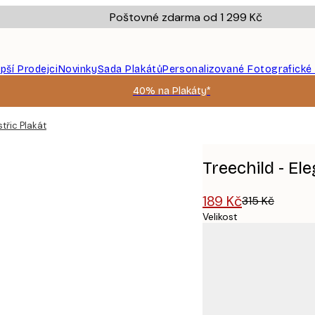
Poštovné zdarma od 1 299 Kč
epší Prodejci
Novinky
Sada Plakátů
Personalizované Fotografické
40% na Plakáty*
třic Plakát
Treechild - El
189 Kč
315 Kč
Velikost