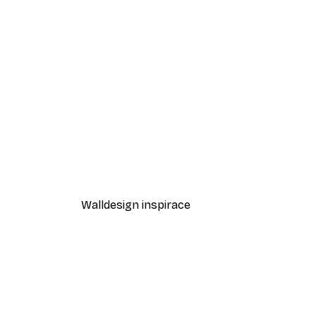
-40%*
Moře sedmikrásek Plakát
Od 189 Kč
315 Kč
Walldesign inspirace