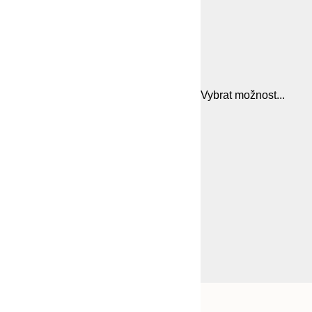
Vybrat možnost...
Frame
21x30 cm