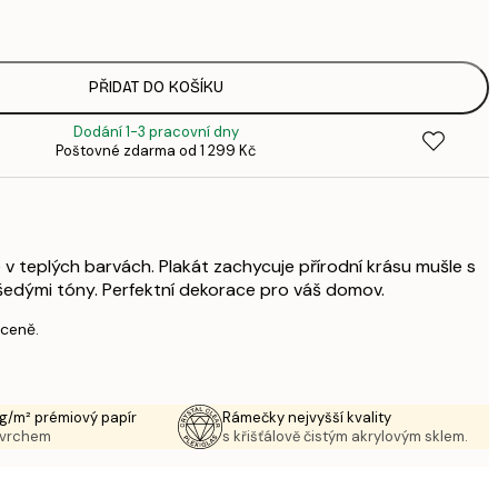
3
287,
4
385,
PŘIDAT DO KOŠÍKU
6
Dodání 1-3 pracovní dny
496,
Poštovné zdarma od 1 299 Kč
8
633,
1 0
1 438,
2 3
 v teplých barvách. Plakát zachycuje přírodní krásu mušle s
šedými tóny. Perfektní dekorace pro váš domov.
 ceně.
g/m² prémiový papír
Rámečky nejvyšší kvality
ovrchem
s křišťálově čistým akrylovým sklem.