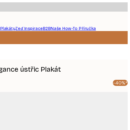
 Plakáty
Zeď Inspirace
B2B
Naše How-To Příručka
egance ústřic Plakát
-40%*