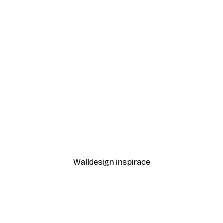
-40%*
nce Plakát
Luční okamžik Plakát
Od 189 Kč
315 Kč
Walldesign inspirace