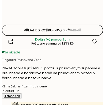
Frame
options
PŘIDAT DO KOŠÍKU
-
385,20 KČ
642 KČ
Dodání 1-3 pracovní dny
Poštovné zdarma od 1 299 Kč
Na skladě
Elegantní Pruhovaná Žena
Plakát zobrazující ženu v profilu s pruhovaným županem v
bílé, hnědé a hořčicové barvě na pruhovaném pozadí v
černé, hnědé a béžové barvě.
Rámeček není zahrnut v ceně.
PS55980-2
Historie cen
gramáž 200 g/m² prémiový papír