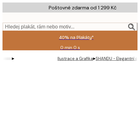
Skip
Poštovné zdarma od 1 299 Kč
to
main
content.
Hledej plakát, rám nebo motiv...
40% na Plakáty*
0 min
0 s
Platné
do:
▸
▸
Ilustrace a Grafika
SHANDU - Elegantní pr
2026-
08-
09