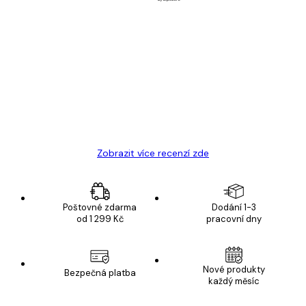
Ověřený kupující
Recenze
zákazníků
Velmi kvalitní tisk
19 úno
Hana Š
Zobrazit více recenzí zde
Poštovné zdarma
Dodání 1-3
od 1 299 Kč
pracovní dny
Nové produkty
Bezpečná platba
každý měsíc