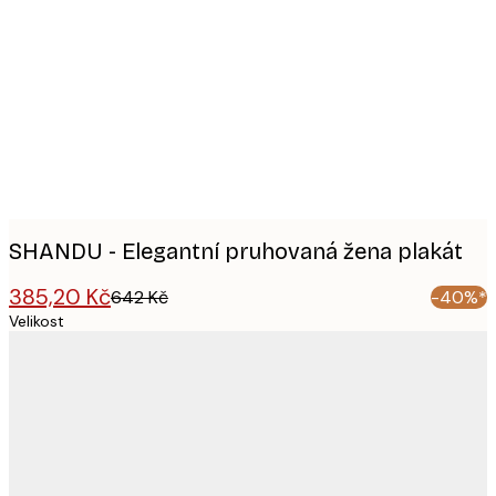
Product
images
SHANDU - Elegantní pruhovaná žena plakát
385,20 Kč
642 Kč
-40%*
Velikost