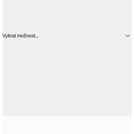
Vybrat možnost...
385,
50x50 cm
6