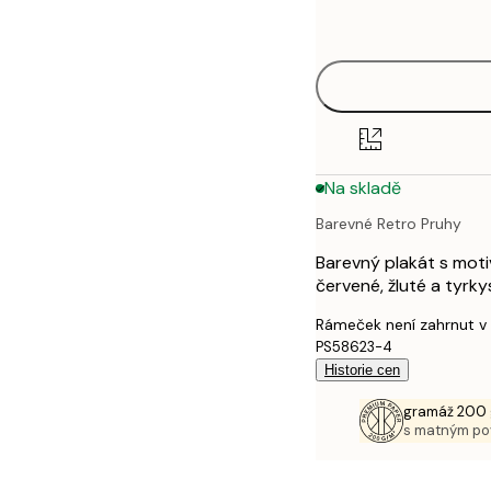
options
30x40 cm
50x70 cm
70x100 cm
Na skladě
Barevné Retro Pruhy
Barevný plakát s moti
červené, žluté a tyrk
Rámeček není zahrnut v
PS58623-4
Historie cen
gramáž 200 
s matným p