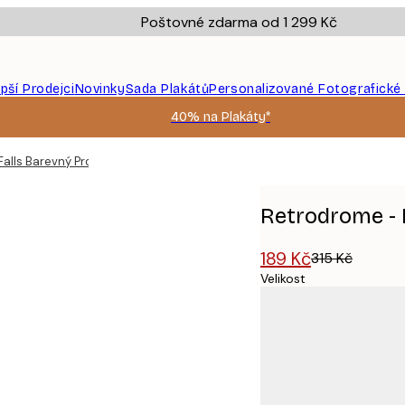
Poštovné zdarma od 1 299 Kč
epší Prodejci
Novinky
Sada Plakátů
Personalizované Fotografické
40% na Plakáty*
alls Barevný Proud Plakát
Retrodrome - 
189 Kč
315 Kč
Velikost