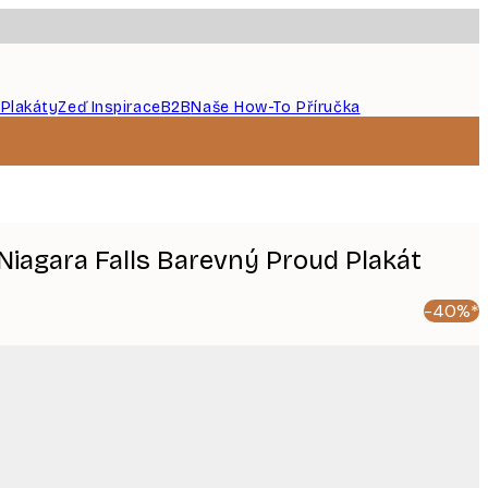
 Plakáty
Zeď Inspirace
B2B
Naše How-To Příručka
Niagara Falls Barevný Proud Plakát
-40%*