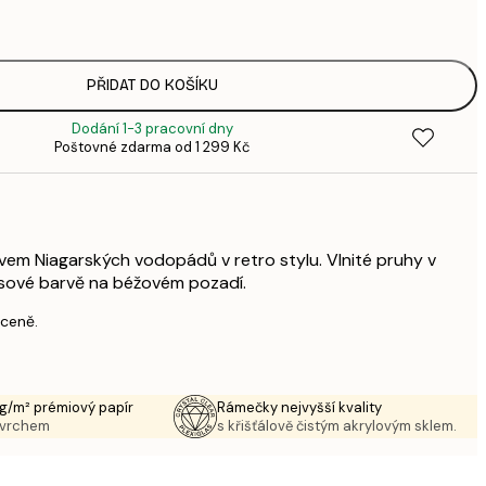
3
287,
4
496,
PŘIDAT DO KOŠÍKU
8
Dodání 1-3 pracovní dny
633,
Poštovné zdarma od 1 299 Kč
1 0
vem Niagarských vodopádů v retro stylu. Vlnité pruhy v
ysové barvě na béžovém pozadí.
 ceně.
g/m² prémiový papír
Rámečky nejvyšší kvality
ovrchem
s křišťálově čistým akrylovým sklem.