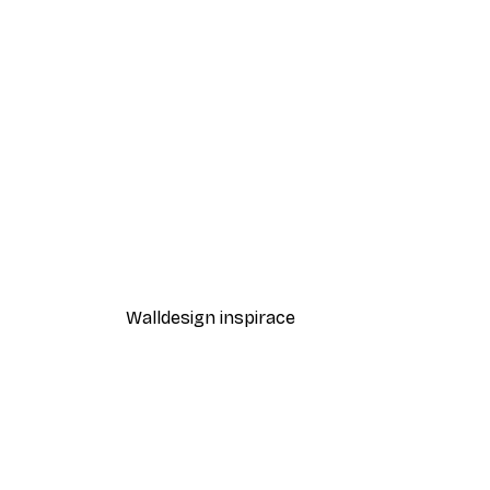
-40%*
Odstíny eukalyptu No1 Plakát
Od 189 Kč
315 Kč
Walldesign inspirace