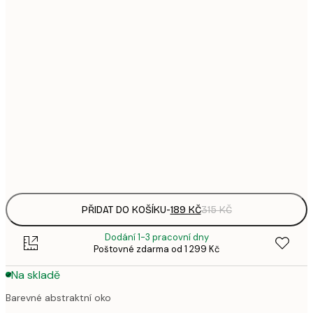
1
21x30 cm
3
287,
30x40 cm
4
496,
50x70 cm
8
633,
70x100 cm
1 0
Frame
options
PŘIDAT DO KOŠÍKU
-
189 KČ
315 KČ
Dodání 1-3 pracovní dny
Poštovné zdarma od 1 299 Kč
Na skladě
Barevné abstraktní oko