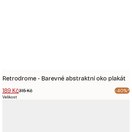
Product
images
Retrodrome - Barevné abstraktní oko plakát
189 Kč
315 Kč
-40%*
Velikost