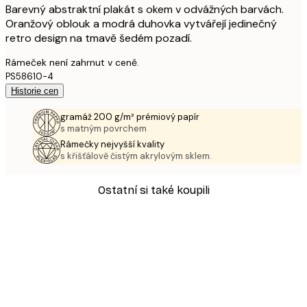
Barevný abstraktní plakát s okem v odvážných barvách.
Oranžový oblouk a modrá duhovka vytvářejí jedinečný
retro design na tmavě šedém pozadí.
Rámeček není zahrnut v ceně.
PS58610-4
Historie cen
gramáž 200 g/m² prémiový papír
s matným povrchem
Rámečky nejvyšší kvality
s křišťálově čistým akrylovým sklem.
Ostatní si také koupili