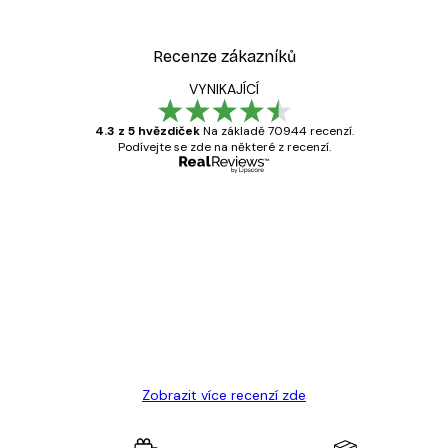
Recenze zákazníků
VYNIKAJÍCÍ
4.3 z 5 hvězdiček
Na základě 70944 recenzí.
Podívejte se zde na některé z recenzí.
Ověřený kupující
Recenze
zákazníků
Velmi kvalitní tisk
19 úno
Hana Š
Zobrazit více recenzí zde