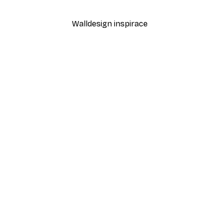
Od 189 Kč
315 Kč
Walldesign inspirace