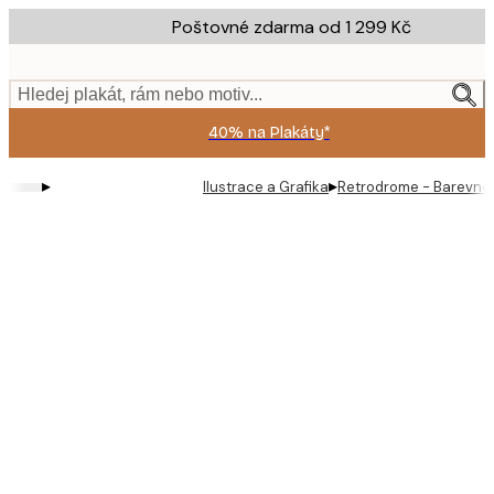
Skip
Poštovné zdarma od 1 299 Kč
to
main
content.
Hledej plakát, rám nebo motiv...
40% na Plakáty*
▸
▸
Ilustrace a Grafika
Retrodrome - Barevné 