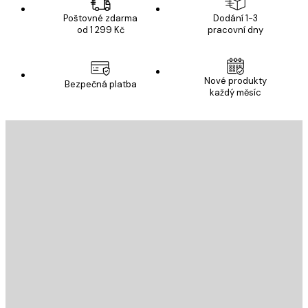
Poštovné zdarma
Dodání 1-3
od 1 299 Kč
pracovní dny
Nové produkty
Bezpečná platba
každý měsíc
E-mail
ODESLAT
Obchod
Poster Store