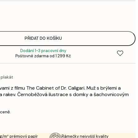
1
3
496,
8
633,
PŘIDAT DO KOŠÍKU
1 0
Dodání 1-3 pracovní dny
Poštovné zdarma od 1 299 Kč
 plakát
mi z filmu The Cabinet of Dr. Caligari. Muž s brýlemi a
 a rakev. Černobéžová ilustrace s domky a šachovnicovým
 ceně.
g/m² prémiový papír
Rámečky nejvyšší kvality