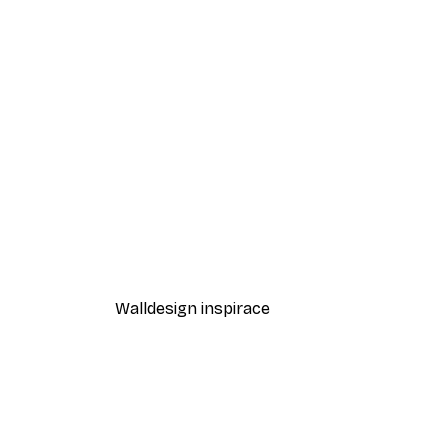
-40%*
Cesta k oceánu Plakát
Od 189 Kč
315 Kč
Walldesign inspirace