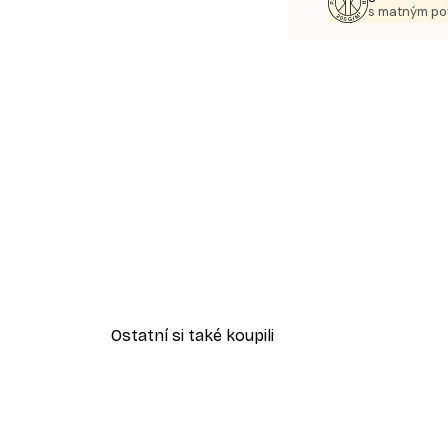
s matným p
Ostatní si také koupili