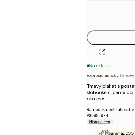
Frame
21x30 cm
options
50x70 cm
70x100 cm
Na skladě
Expresionistický filmový
Tmavý plakát s postava
kloboukem, černé oči
okrajem.
Rámeček není zahrnut v
PS58829-4
Historie cen
gramáž 200 