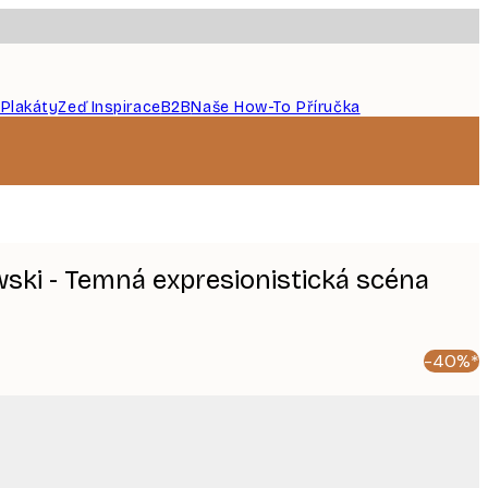
 Plakáty
Zeď Inspirace
B2B
Naše How-To Příručka
ski - Temná expresionistická scéna
-40%*