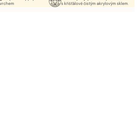
ovrchem
s křišťálově čistým akrylovým sklem.