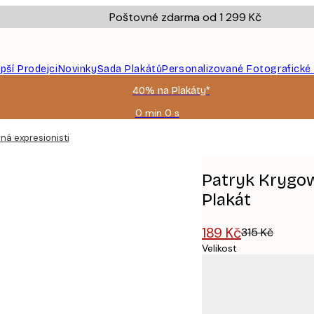
Poštovné zdarma od 1 299 Kč
epší Prodejci
Novinky
Sada Plakátů
Personalizované Fotografické
40% na Plakáty*
0 min
0 s
Platné
do:
ná expresionistická scéna Plakát
2026-
08-
09
Patryk Krygow
Plakát
189 Kč
315 Kč
Velikost