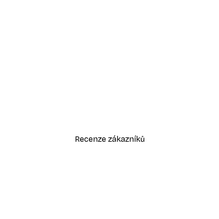
-30%*
Odstíny eukalyptu No1 Plakát
Od 220,50 Kč
315 Kč
Recenze zákazníků
sk