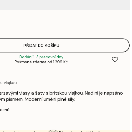
220,
3
335,
4
449,
PŘIDAT DO KOŠÍKU
6
Dodání 1-3 pracovní dny
449,
Poštovné zdarma od 1 299 Kč
6
578,
8
u vlajkou
739,
1 0
rzavými vlasy a šaty s britskou vlajkou. Nad ní je napsáno
1 677,
ým písmem. Moderní umění plné síly.
2 3
 ceně.