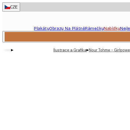
Skip
CZE
to
main
content.
Plakáty
Obrazy Na Plátně
Rámečky
Nabídky
Nejl
▸
▸
Ilustrace a Grafika
Nour Tohme - Girlpowe