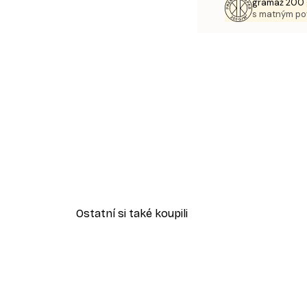
gramáž 200 
s matným p
Ostatní si také koupili