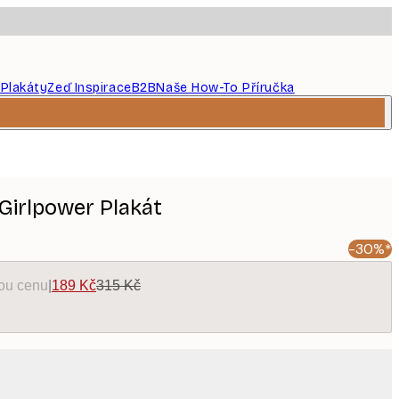
 Plakáty
Zeď Inspirace
B2B
Naše How-To Příručka
Girlpower Plakát
-30%*
kou cenu
|
189 Kč
315 Kč