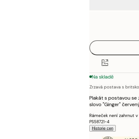
Frame
21x30 cm
options
30x40 cm
40x50 cm
50x50 cm
Na skladě
50x70 cm
Zrzavá postava s britsko
70x100 cm
Plakát s postavou se z
100x150 cm
slovo "Ginger" červen
Rámeček není zahrnut v
PS58721-4
Historie cen