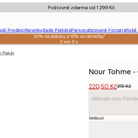
Poštovné zdarma od 1 299 Kč
epší Prodejci
Novinky
Sada Plakátů
Personalizované Fotografické
30% na plakáty a 15% na rámečky*
0 min
0 s
Platné
do:
r Plakát
2026-
08-
06
Nour Tohme - 
220,50 Kč
315 Kč
Aktivujte svou člens
Velikost