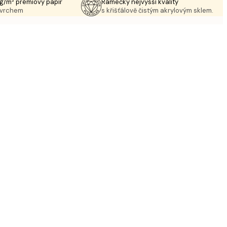
g/m² prémiový papír
Rámečky nejvyšší kvality
ovrchem
s křišťálově čistým akrylovým sklem.