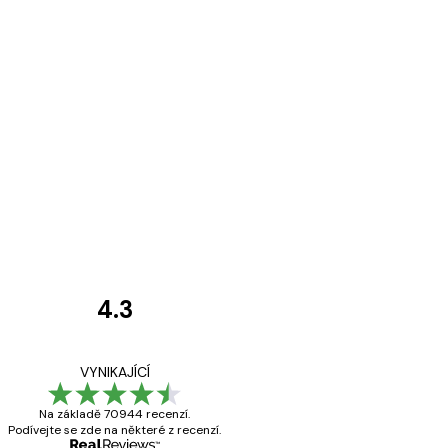
4.3
Recenze
zákazníků
Velmi kvalitní ti
VYNIKAJÍCÍ
Na základě 70944 recenzí.
Podívejte se zde na některé z recenzí.
19 úno