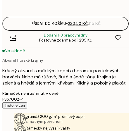
Frame
options
PŘIDAT DO KOŠÍKU
-
220,50 KČ
315 KČ
Dodání 1-3 pracovní dny
Poštovné zdarma od 1 299 Kč
Na skladě
Akvarel horské krajiny
Krásný akvarel s měkkými kopci a horami v pastelových
barvách. Nebe má růžové, žluté a šedé tóny. Krajina je
zelená a hnědá s jemnými křivkami. Klidný a pokojný plakát.
Rámeček není zahrnut v ceně.
PS57002-4
Historie cen
gramáž 200 g/m² prémiový papír
s matným povrchem
Rámečky nejvyšší kvality