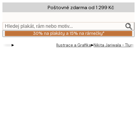
Skip
Poštovné zdarma od 1 299 Kč
to
main
content.
Hledej plakát, rám nebo motiv...
30% na plakáty a 15% na rámečky*
▸
▸
Ilustrace a Grafika
Nikita Jariwala - Tlum