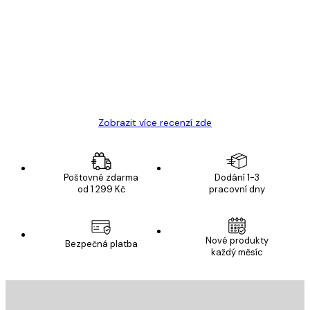
zákazníků
Velmi kvalitní tisk
19 úno
Hana Š
Zobrazit více recenzí zde
Poštovné zdarma
Dodání 1-3
od 1 299 Kč
pracovní dny
Nové produkty
Bezpečná platba
každý měsíc