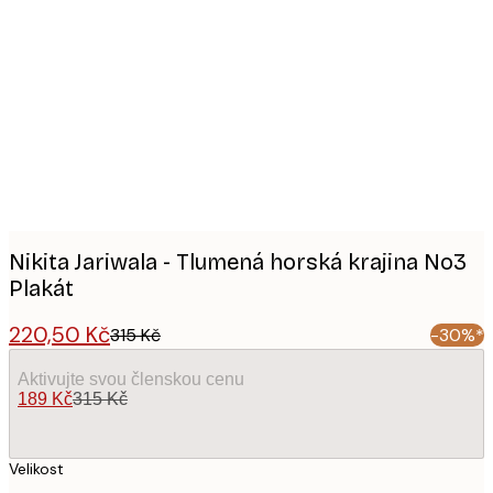
Product
images
Nikita Jariwala - Tlumená horská krajina No3
Plakát
220,50 Kč
315 Kč
-30%*
Aktivujte svou členskou cenu
189 Kč
315 Kč
Velikost