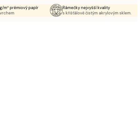
g/m² prémiový papír
Rámečky nejvyšší kvality
ovrchem
s křišťálově čistým akrylovým sklem.