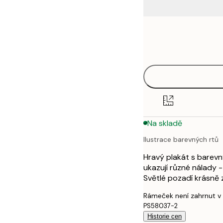
Frame
50x50 cm
options
Na skladě
Ilustrace barevných rtů
Hravý plakát s barevn
ukazují různé nálady 
Světlé pozadí krásně z
Rámeček není zahrnut v
PS58037-2
Historie cen