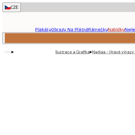
Skip
CZE
to
main
content.
Plakáty
Obrazy Na Plátně
Rámečky
Nabídky
Nejl
▸
▸
Ilustrace a Grafika
Nadjaa - Hravé výrazy 