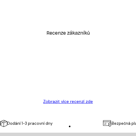
Odstíny eukalyptu No1 Plakát
Od 220,50 Kč
315 Kč
Recenze zákazníků
sk
Zobrazit více recenzí zde
Dodání 1-3 pracovní dny
Bezpečná pl