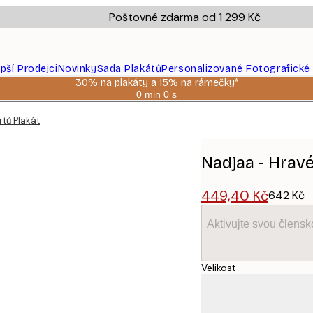
Poštovné zdarma od 1 299 Kč
epší Prodejci
Novinky
Sada Plakátů
Personalizované Fotografické
30% na plakáty a 15% na rámečky*
0 min
0 s
Platné
do:
rtů Plakát
2026-
08-
06
Nadjaa - Hravé
449,40 Kč
642 Kč
Aktivujte svou člens
Velikost