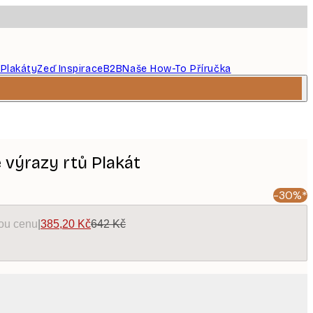
 Plakáty
Zeď Inspirace
B2B
Naše How-To Příručka
 výrazy rtů Plakát
-30%*
kou cenu
|
385,20 Kč
642 Kč