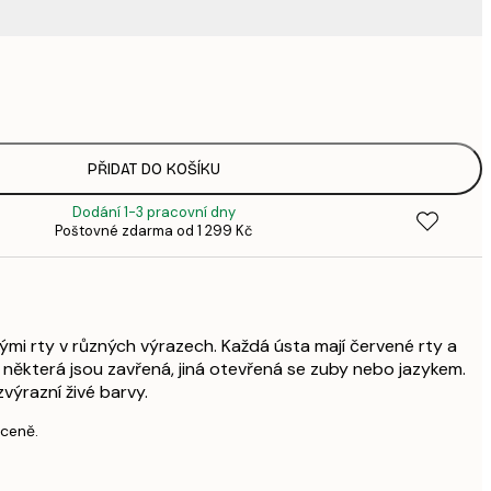
449,
6
PŘIDAT DO KOŠÍKU
Dodání 1-3 pracovní dny
Poštovné zdarma od 1 299 Kč
ými rty v různých výrazech. Každá ústa mají červené rty a
- některá jsou zavřená, jiná otevřená se zuby nebo jazykem.
výrazní živé barvy.
 ceně.