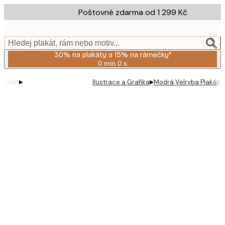
Skip
Poštovné zdarma od 1 299 Kč
to
main
content.
Hledej plakát, rám nebo motiv...
30% na plakáty a 15% na rámečky*
0 min
0 s
Platné
do:
▸
▸
Ilustrace a Grafika
Modrá Velryba Plakát
2026-
08-
06