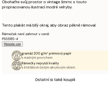
Obohaťte svůj prostor o vintage šmrnc s touto
propracovanou ilustrací modré velryby.
Tento plakát má bílý okraj, aby obraz pěkně rámoval.
Rámeček není zahrnut v ceně.
PS53185-4
Historie cen
gramáž 200 g/m² prémiový papír
s matným povrchem
Rámečky nejvyšší kvality
s křišťálově čistým akrylovým sklem.
Ostatní si také koupili