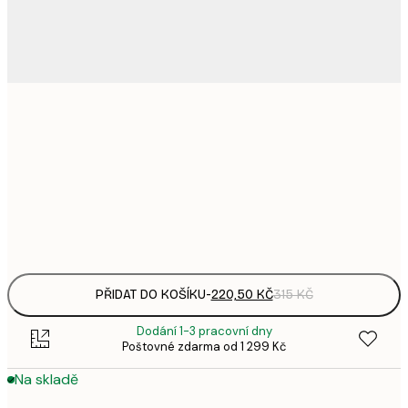
220,
21x30 cm
3
335,
30x40 cm
4
Frame
options
PŘIDAT DO KOŠÍKU
-
220,50 KČ
315 KČ
Dodání 1-3 pracovní dny
Poštovné zdarma od 1 299 Kč
Na skladě