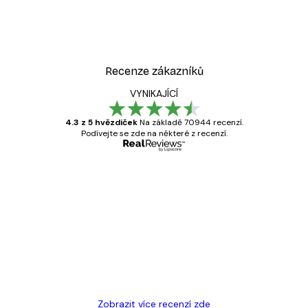
Recenze zákazníků
VYNIKAJÍCÍ
4.3 z 5 hvězdiček
Na základě 70944 recenzí.
Podívejte se zde na některé z recenzí.
Ověřený kupující
Recenze
zákazníků
Velmi kvalitní tisk
19 úno
Hana Š
Zobrazit více recenzí zde