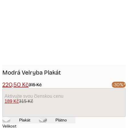
Product
images
Modrá Velryba Plakát
220,50 Kč
315 Kč
-30%*
Aktivujte svou členskou cenu
189 Kč
315 Kč
Plakát
Plátno
Velikost