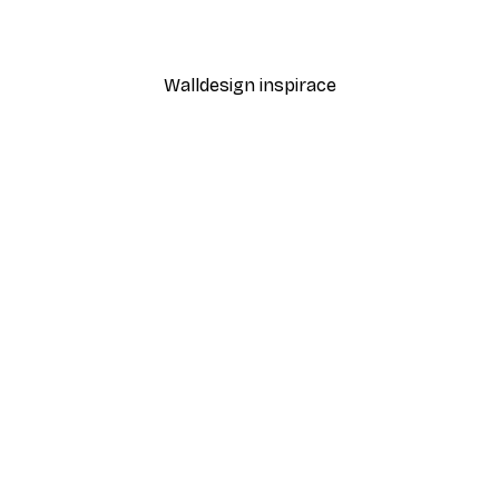
Od 189 Kč
315 Kč
Walldesign inspirace