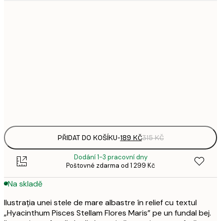
1
21x30 cm
3
287,
30x40 cm
4
496,
50x70 cm
8
Frame
options
PŘIDAT DO KOŠÍKU
-
189 KČ
315 KČ
Dodání 1-3 pracovní dny
Poštovné zdarma od 1 299 Kč
Na skladě
Ilustrația unei stele de mare albastre în relief cu textul
„Hyacinthum Pisces Stellam Flores Maris” pe un fundal bej.