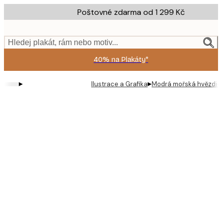
Skip
Poštovné zdarma od 1 299 Kč
to
main
content.
Hledej plakát, rám nebo motiv...
40% na Plakáty*
▸
▸
Ilustrace a Grafika
Modrá mořská hvězdice