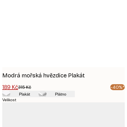
Product
images
Modrá mořská hvězdice Plakát
189 Kč
315 Kč
-40%*
Plakát
Plátno
Velikost