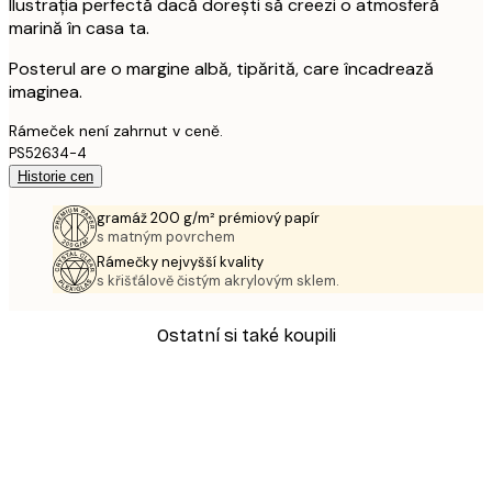
Ilustrația perfectă dacă dorești să creezi o atmosferă
marină în casa ta.
Posterul are o margine albă, tipărită, care încadrează
imaginea.
Rámeček není zahrnut v ceně.
PS52634-4
Historie cen
gramáž 200 g/m² prémiový papír
s matným povrchem
Rámečky nejvyšší kvality
s křišťálově čistým akrylovým sklem.
Ostatní si také koupili