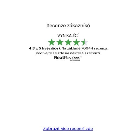
Recenze zákazníků
VYNIKAJÍCÍ
4.3 z 5 hvězdiček
Na základě 70944 recenzí.
Podívejte se zde na některé z recenzí.
Ověřený kupující
Recenze
zákazníků
Velmi kvalitní tisk
19 úno
Hana Š
Zobrazit více recenzí zde