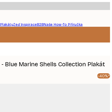
 Plakáty
Zeď Inspirace
B2B
Naše How-To Příručka
 - Blue Marine Shells Collection Plakát
-40%*