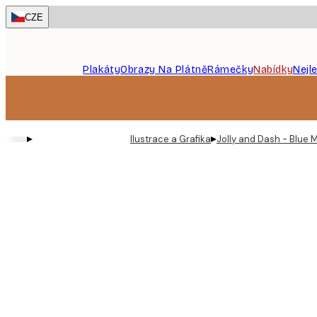
Skip
CZE
to
main
content.
Plakáty
Obrazy Na Plátně
Rámečky
Nabídky
Nejl
▸
▸
Ilustrace a Grafika
Jolly and Dash - Blue M