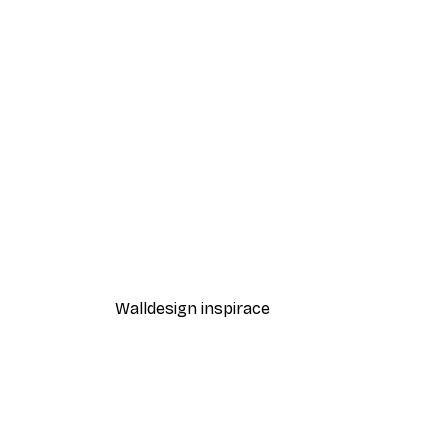
-40%*
Ranní slunce Plakát
Od 189 Kč
315 Kč
Walldesign inspirace