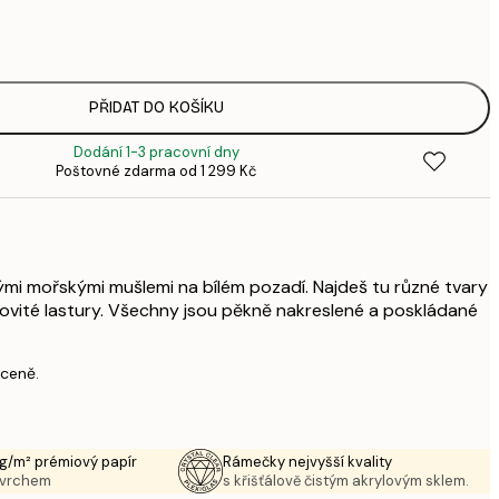
1
3
287,
4
385,
PŘIDAT DO KOŠÍKU
6
Dodání 1-3 pracovní dny
496,
Poštovné zdarma od 1 299 Kč
8
633,
1 0
1 438,
2 3
mi mořskými mušlemi na bílém pozadí. Najdeš tu různé tvary
ějířovité lastury. Všechny jsou pěkně nakreslené a poskládané
 ceně.
g/m² prémiový papír
Rámečky nejvyšší kvality
ovrchem
s křišťálově čistým akrylovým sklem.