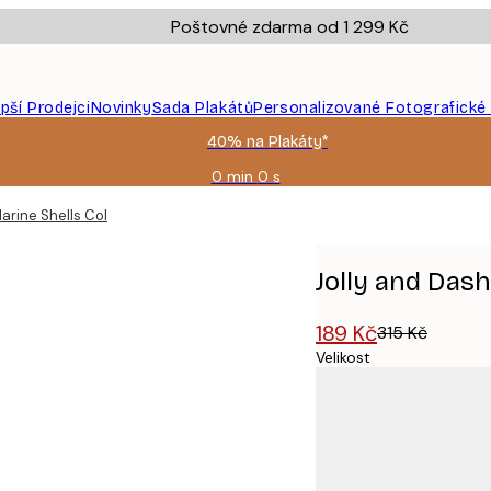
Poštovné zdarma od 1 299 Kč
epší Prodejci
Novinky
Sada Plakátů
Personalizované Fotografické
40% na Plakáty*
0 min
0 s
Platné
do:
arine Shells Collection Plakát
2026-
08-
09
Jolly and Dash
189 Kč
315 Kč
Velikost