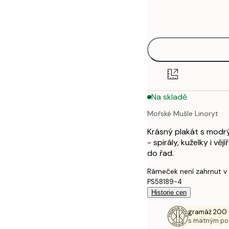
Frame
21x30 cm
options
30x40 cm
40x50 cm
50x70 cm
Na skladě
70x100 cm
Mořské Mušle Linoryt
100x150 cm
Krásný plakát s modrý
- spirály, kuželky i v
do řad.
Rámeček není zahrnut v
PS58189-4
Historie cen
gramáž 200 
s matným p