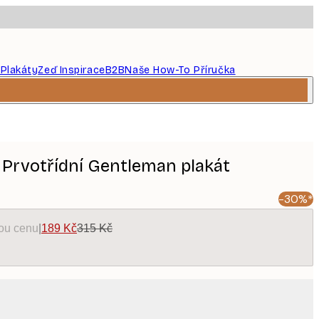
 Plakáty
Zeď Inspirace
B2B
Naše How-To Příručka
 Prvotřídní Gentleman plakát
-30%*
kou cenu
|
189 Kč
315 Kč