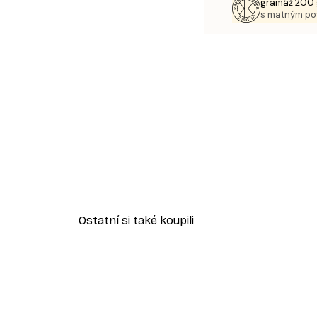
gramáž 200 
s matným p
Ostatní si také koupili