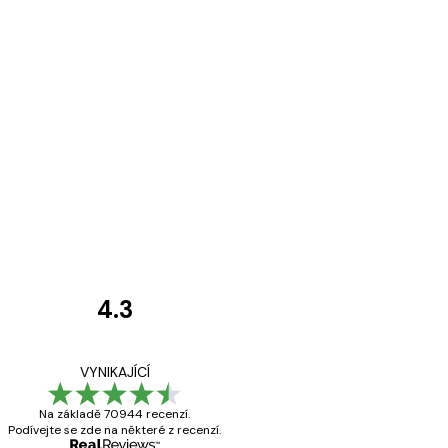
4.3
Recenze
zákazníků
Velmi kvalitní ti
VYNIKAJÍCÍ
Na základě 70944 recenzí.
Podívejte se zde na některé z recenzí.
19 úno