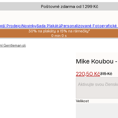
Poštovné zdarma od 1 299 Kč
epší Prodejci
Novinky
Sada Plakátů
Personalizované Fotografické
30% na plakáty a 15% na rámečky*
0 min
0 s
Platné
do:
dní Gentleman plakát
2026-
08-
06
Mike Koubou -
220,50 Kč
315 Kč
Aktivujte svou člens
Velikost