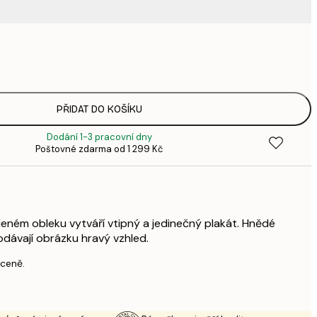
220,
3
335,
4
449,
PŘIDAT DO KOŠÍKU
6
Dodání 1-3 pracovní dny
578,
Poštovné zdarma od 1 299 Kč
8
739,
1 0
1 677,
2 3
eleném obleku vytváří vtipný a jedinečný plakát. Hnědé
odávají obrázku hravý vzhled.
 ceně.