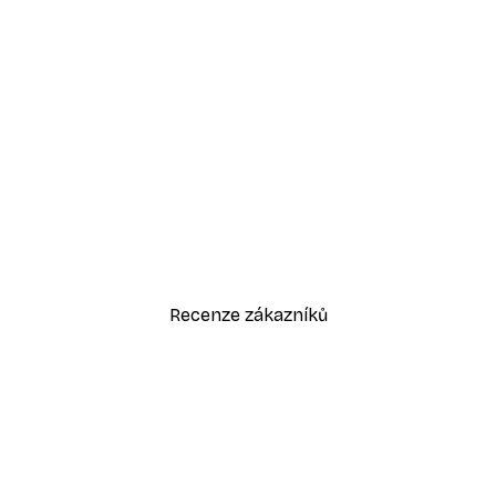
-30%*
Vintage motocyklový plakát
Od 228,20 Kč
326 Kč
Recenze zákazníků
sk