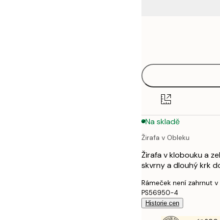
Frame
21x30 cm
options
30x40 cm
40x50 cm
50x70 cm
Na skladě
70x100 cm
Žirafa v Obleku
100x150 cm
Žirafa v klobouku a z
skvrny a dlouhý krk d
Rámeček není zahrnut v
PS56950-4
Historie cen