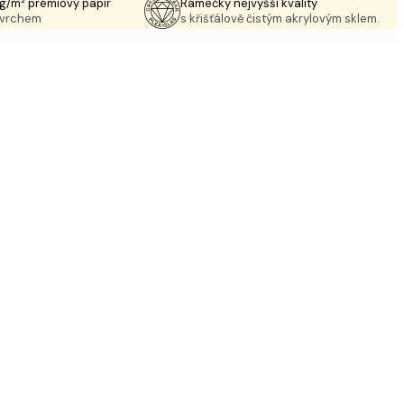
g/m² prémiový papír
Rámečky nejvyšší kvality
ovrchem
s křišťálově čistým akrylovým sklem.